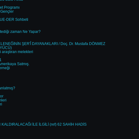
et Programı
 Gençler
LUE-DER Sohbeti
istediği zaman Ne Yapar?
ENEĞİNİN ŞER'Î DAYANAKLARI / Doç. Dr. Mustafa DÖNMEZ
ÜYÜCÜ)
i araştıran melekleri
1
 Amerikaya Satmış.
erneği
anlatmış?
or
leri
ri
LDIRALACAĞI İLE İLGİLİ (ref) 62 SAHİH HADİS