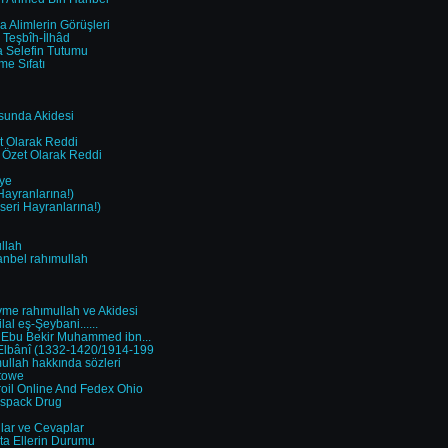
da Alimlerin Görüşleri
e Teşbîh-İlhâd
a Selefin Tutumu
me Sıfatı
sunda Akidesi
t Olarak Reddi
n Özet Olarak Reddi
iye
Hayranlarına!)
seri Hayranlarına!)
llah
nbel rahımullah
me rahımullah ve Akidesi
l eş-Şeybani......
 Ebu Bekir Muhammed ibn...
lbânî (1332-1420/1914-199
ullah hakkında sözleri
etowe
roil Online And Fedex Ohio
ispack Drug
ular ve Cevaplar
şta Ellerin Durumu