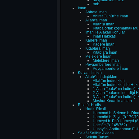
dosyalari indirmek
mrb
İman
Ahirete İman
Ahiret Günü\'ne İman
Allah\'a İman
Allah\'a İman
Kitaba ortak koşmamak Müsl
İman İle Alakalı Konular
İman Hakikati
Kadere İman
Kadere İman
Kitaplara İman
Kitaplara İman
Meleklere İman
Meleklere İman
Peygamberlere İman
Peygamberlere İman
Kur\'an İlimleri
Allah\'ın İndirdikleri
Allah\'ın İndirdikleri
Allah\'ın İndirdikleri İle H
1-Allah Teala\'nın İndirdiğ
2-Allah Tealanın İndirdiği 
3-Allah Teala\'nın İndirdiğ
Meşhur Kıraat İmamları
Ricalül-Hadis
Hadis Ricali
Hammad b. Seleme b. Dinar
Hammâd b. Zeyd (ö.179/79
Humeyd b. Ebû Humeyd (ö.
Haccâc (ö. 145/762)
Husayf b. Abdirrahman El-H
Selef-i Salihin Akidesi
Selefin Tanımı