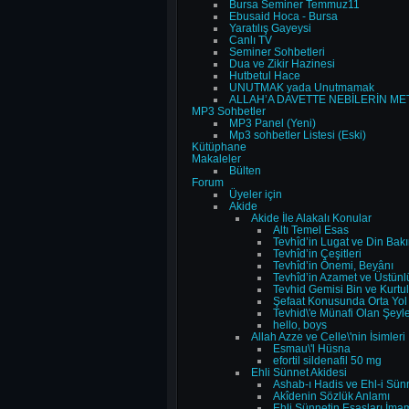
Bursa Seminer Temmuz11
Ebusaid Hoca - Bursa
Yaratılış Gayeysi
Canlı TV
Seminer Sohbetleri
Dua ve Zikir Hazinesi
Hutbetul Hace
UNUTMAK yada Unutmamak
ALLAH’A DAVETTE NEBİLERİN M
MP3 Sohbetler
MP3 Panel (Yeni)
Mp3 sohbetler Listesi (Eski)
Kütüphane
Makaleler
Bülten
Forum
Üyeler için
Akide
Akide İle Alakalı Konular
Altı Temel Esas
Tevhîd’in Lugat ve Din Bak
Tevhîd’in Çeşitleri
Tevhîd’in Önemi, Beyânı
Tevhîd’in Azamet ve Üstün
Tevhid Gemisi Bin ve Kurtul
Şefaat Konusunda Orta Yol
Tevhid\'e Münafi Olan Şeyle
hello, boys
Allah Azze ve Celle\'nin İsimleri
Esmau\'l Hüsna
efortil sildenafil 50 mg
Ehli Sünnet Akidesi
Ashab-ı Hadis ve Ehl-i Sün
Akîdenin Sözlük Anlamı
Ehli Sünnetin Esasları İm