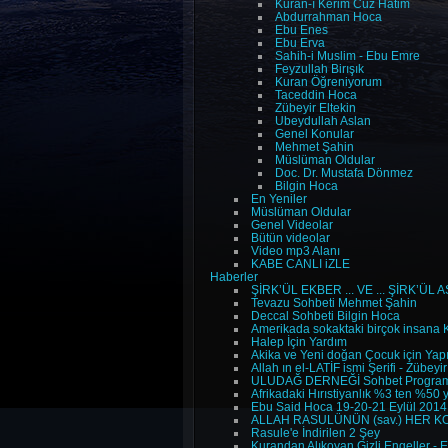
Kuran-ı Kerim Cüz Hatim
Abdurrahman Hoca
Ebu Enes
Ebu Erva
Sahih-i Muslim - Ebu Emre
Feyzullah Birışık
Kuran Öğreniyorum
Taceddin Hoca
Zübeyir Eltekin
Ubeydullah Aslan
Genel Konular
Mehmet Şahin
Müslüman Oldular
Doc. Dr. Mustafa Dönmez
Bilgin Hoca
En Yeniler
Müslüman Oldular
Genel Videolar
Bütün videolar
Video mp3 Alanı
KABE CANLI iZLE
Haberler
ŞİRK’ÜL EKBER ... VE ... ŞİRK’ÜL
Tevazu Sohbeti Mehmet Şahin
Deccal Sohbeti Bilgin Hoca
Amerikada sokaktaki birçok insana K
Halep İçin Yardım
Akika ve Yeni doğan Çocuk için Yap
Allah ın el-LATİF ismi Şerifi - Zübeyi
ULUDAĞ DERNEĞİ Sohbet Programl
Afrikadaki Hırıstiyanlık %3 ten %50 ye
Ebu Said Hoca 19-20-21 Eylül 2014
ALLAH RASULÜNÜN (sav.) HER K
Rasule'e İndirilen 2 Şey
Kurandan Alıkoyan Gizli Engeller -