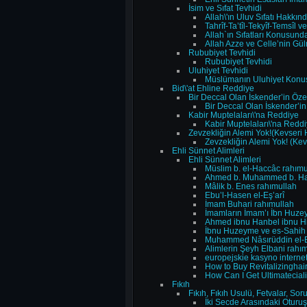
İsim ve Sıfat Tevhidi
Allah\'ın Uluv Sıfatı Hakkın
Tahrîf-Ta’tîl-Tekyîf-Temsîl v
Allah`ın Sıfatları Konusund
Allah Azze ve Celle’nin Gül
Rububiyet Tevhidi
Rububiyet Tevhidi
Uluhiyet Tevhidi
Müslümanın Uluhiyet Konu
Bid\'at Ehline Reddiye
Bir Deccal Olan İskender’in Öze
Bir Deccal Olan İskender’i
Kabir Muptelaları\'na Reddiye
Kabir Muptelaları\'na Redd
Zevzekliğin Alemi Yok!(Kevseri 
Zevzekliğin Alemi Yok! (Kev
Ehli Sünnet Alimleri
Ehli Sünnet Alimleri
Müslim b. el-Haccâc rahımu
Ahmed b. Muhammed b. Ha
Mâlik b. Enes rahımullah
Ebu’l-Hasen el-Eş’arî
İmam Buhari rahımullah
İmamların İmam’ı İbn Huzey
Ahmed ibnu Hanbel ibnu Hila
İbnu Huzeyme ve es-Sahih
Muhammed Nâsırüddin el-E
Alimlerin Şeyh Elbani rahım
europejskie kasyno intern
How to Buy Revitalizinghai
How Can I Get Ultimatecial
Fıkıh
Fıkıh, Fıkıh Usulü, Fetvalar, Sor
İki Secde Arasındaki Oturu