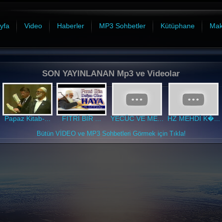
yfa
Video
Haberler
MP3 Sohbetler
Kütüphane
Mak
SON YAYINLANAN Mp3 ve Videolar
Papaz Kitab-...
FITRİ BİR ...
YECÜC VE ME...
HZ MEHDİ K�...
Bütün VİDEO ve MP3 Sohbetleri Görmek için Tıkla!