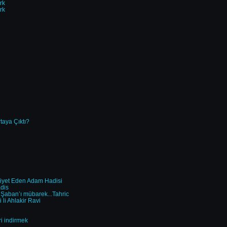
rk
rk
taya Çıktı?
siyet Eden Adam Hadisi
adis
Şaban’ı mübarek...Tahric
li Ahlakir Ravi
i indirmek