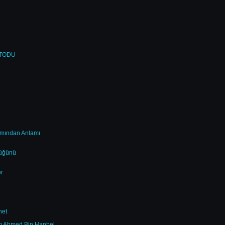
ETODU
ımından Anlamı
lüğünü
r
net
am Ahmed Bin Hanbel