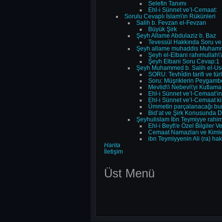
Selefin Tanımı
Ehl-i Sünnet ve’l-Cemaat:
Sorulu Cevaplı İslam\'ın Rükünleri
Salih b. Fevzan el-Fevzan
Büyük Şirk
Şeyh Allame Abdulaziz b. Baz
Tevessül Hakkında Soru v
Şeyh allame muhaddis Muhamm
Şeyh el-Elbani rahımullah\'
Şeyh Elbani Soru Cevap:1
Şeyh Muhammed b. Salih el-U
SORU: Tevhîdin tarifi ve türl
Mevlid\'i Nebevi\'yi Kutla
Ehl-i Sünnet ve’l-Cemaat’i
Ehl-i Sünnet ve’l-Cemaat ki
Ümmetin parçalanacağı bun
Bid’at ve Şirk Konusunda De
Şeyhulislam İbn Teymiyye rahi
Ehl-i Beyt\'e Özel Bilgiler V
Cemaat Namazları ve Kimle
ibn Teymiyyenin Ali (ra) hak
Harita
İletişim
Üst Menü