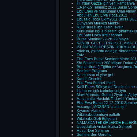
İHH'dan Gazze için yeni kampanya
13-14-15 Temmuz 2012 Bursa Sohb
Ebu Enes ve Müslüman Olan Alman
Abdullah Ebu Erva Hoca 2012
Ebusaid Hoca Ekim2011 Bursa BU
Dünyanın Merkezi Mekke
RUM suresi İbn Kesir Tevsiri
Müslüman kişi elbisesini çıkarmak 
EbuSaid Hoca İzmir sohbet
Bursa Seminer 27-28-29 Mayıs
KANDİL GECELERİNİ KUTLAMA GEL
İSLAM'DA SİHİRBAZIN HÜKMÜ (B
Allah'ın, yollarda dolaşıp zikredenler
Faiz
Ebu Enes Bursa Seminer Nisan 201
Şia Sistani Irak'ı 200 Milyon Dolara
Bursa Uludağ Eğitim ve Araştırma D
Seminer Programı
Ne olursan ol yine gel
Kandil Geceleri
Ebu Erva Sohbet listesi
Katil Peres Süleyman Demirel’e ne 
İslam'ı en çok kadınlar seçiyor
Mavi Marmara Gemisi Ziyarete Açılıy
Hacamat'la Hastalık Tedavisi Yöntem
Ebu Erva Bursa 22-12-2010 Semine
Assange, MOSSAD`la anlaştı!
Kıyamet Alametleri
Wikileaks bombayı patlattı
Wikileaks Gizli Belgeleri
NAMAZDA TEKBİRLERDE ELLERİN KA
Ubeydullah Arslan Bursa Sohbeti
Huzur-Der Seminer
Seminerden Görüntü