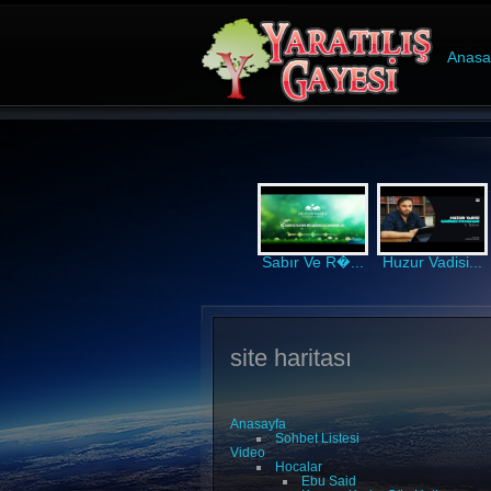
Anasa
Sabır Ve R�...
Huzur Vadisi...
site haritası
Anasayfa
Sohbet Listesi
Video
Hocalar
Ebu Said