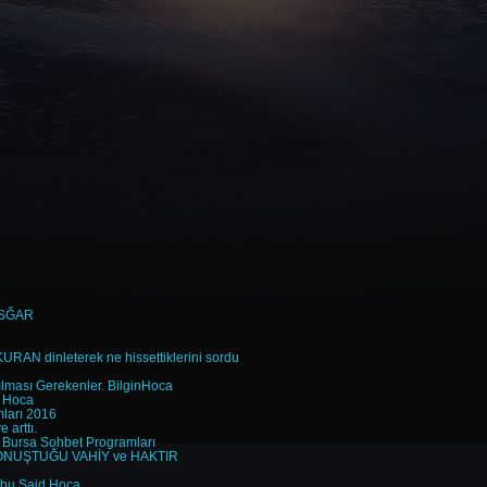
 ASĞAR
URAN dinleterek ne hissettiklerini sordu
ılması Gerekenler. BilginHoca
r Hoca
arı 2016
 arttı.
 Bursa Sohbet Programları
ONUŞTUĞU VAHİY ve HAKTIR
 Ebu Said Hoca