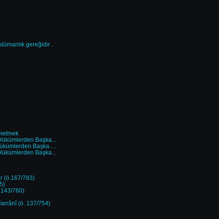
ümanlık gereğidir .
ükmetmek
i Hükümlerden Başka...
Hükümlerden Başka.....
i Hükümlerden Başka...
 (ö.167/783)
5)
143/760)
arrânî (ö. 137/754)