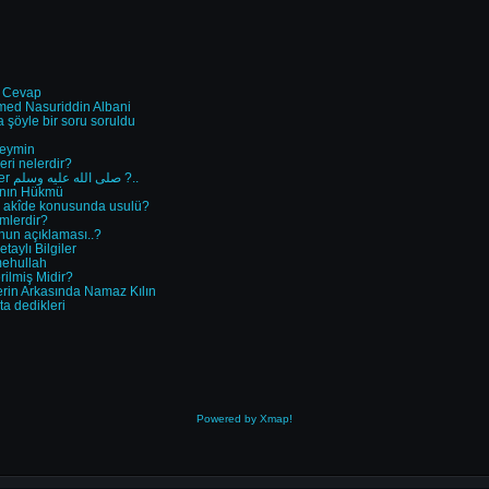
e Cevap
ed Nasuriddin Albani
a şöyle bir soru soruldu
seymin
eri nelerdir?
Soru: Müşriklerin Peygamber صلى الله عليه وسلم ?..
manın Hükmü
n akîde konusunda usulü?
mlerdir?
un açıklaması..?
taylı Bilgiler
mehullah
erilmiş Midir?
rin Arkasında Namaz Kılın
ta dedikleri
Powered by Xmap!