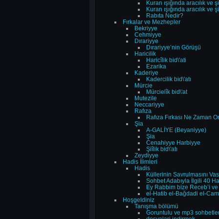
Kuran ışığında aracılık ve şi
Kuran ışığında aracılık ve şi
Rabıta Nedir?
Fırkalar ve Mezhepler
Bekriyye
Cehmiyye
Dırariyye
Dırariyye’nin Görüşü
Haricilik
Haricîlik bid\'ati
Ezarika
Kaderiye
Kadercilik bid\'atı
Mürcie
Mürcielîk bid\'at
Mutezile
Neccariyye
Rafıza
Rafıza Fırkası Ne Zaman Or
Şia
A-GALİYE (Beyaniyye)
Şia
Cenahiyye Harbiyye
Şiîlik bid\'atı
Zeydiyye
Hadis İlimleri
Hadis
Küllerinin Savrulmasını Va
Sohbet Adabıyla İlgili 40 H
Ey Rabbim bize Receb’i ve 
el-Hatib el-Bağdadi el-Cami 
Hoşgeldiniz
Tanışma bölümü
Goruntulu ve mp3 sohbetler