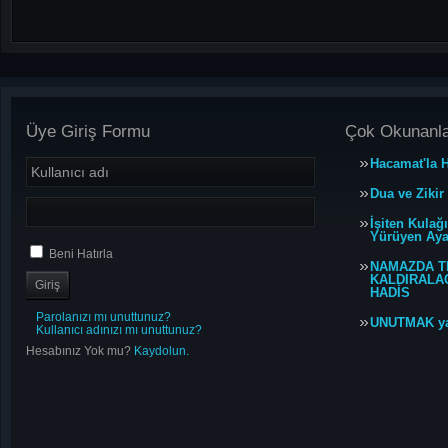
Üye Giriş Formu
Çok Okunanl
Hacamat'la H
Dua ve Zikir
İşiten Kulağ
Yürüyen Ayağ
Beni Hatırla
NAMAZDA T
KALDIRALACA
HADİS
Parolanızı mı unuttunuz?
UNUTMAK y
Kullanıcı adınızı mı unuttunuz?
Hesabınız Yok mu?
Kaydolun.