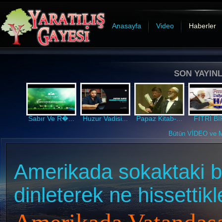
Anasayfa
Video
Haberler
SON YAYINL
Sabır Ve R�...
Huzur Vadisi...
Papaz Kitab-...
FITRİ BİR
Bütün VİDEO ve MP
Amerikada sokaktaki 
dinleterek ne hissettikl