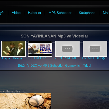
yfa
Video
Haberler
MP3 Sohbetler
Kütüphane
Mak
SON YAYINLANAN Mp3 ve Videolar
Papaz Kitab-...
FITRİ BİR ...
YECÜC VE ME...
HZ MEHDİ K�...
Bütün VİDEO ve MP3 Sohbetleri Görmek için Tıkla!
 kullanabilirsiniz.