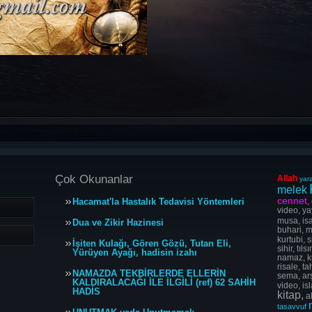
Çok Okunanlar
Allah
yara
melek
cennet
Hacamat'la Hastalık Tedavisi Yöntemleri
,
video, ya
musa, isa
Dua ve Zikir Hazinesi
buhari, m
kurtubi, s
İşiten Kulağı, Gören Gözü, Tutan Eli,
sihir, tı
Yürüyen Ayağı, hadisin izahı
namaz, ku
risale, t
NAMAZDA TEKBİRLERDE ELLERİN
sema, arş
KALDIRALACAĞI İLE İLGİLİ (ref) 62 SAHİH
video, is
HADİS
kitap,
al
tasavvuf