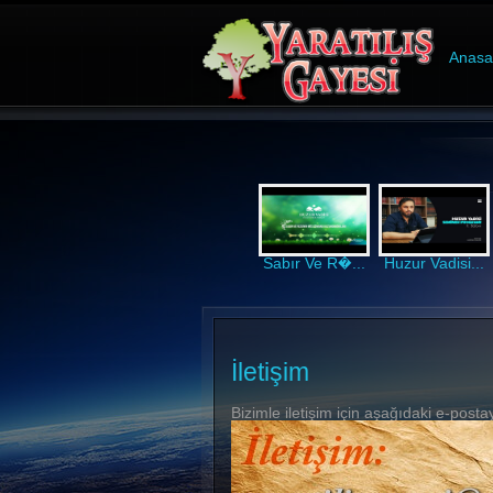
Anasa
Sabır Ve R�...
Huzur Vadisi...
İletişim
Bizimle iletişim için aşağıdaki e-postayı