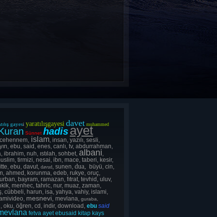
davet
yaratılışgayesi
gayes
i
tılış
muhammed
ayet
Kuran
hadis
Sünnet
islam
 cehennem,
, insan, yazılı, sesli,
yın, ebu, said, enes, canlı, tv, abdurrahman,
albani
, ibrahim, nuh, ıstılah, sohbet,
,
uslim, tirmizi, nesai, ibn, mace, taberi, kesir,
dua,
itte, ebu, davut,
, sunen,
büyü, cin,
davud
lsım, ahmed, korunma, edeb, rukye, oruç,
rban, bayram, ramazan, fıtrat, tevhid, uluv,
ahkik, menhec, tahric, nur, muaz, zaman,
, cübbeli, harun, isa, yahya, vahiy, islami,
mesnevi,
lamivideo,
mevlana,
guraba,
, oku, öğren, cd, indir, download,
ebu
said
mevlana
fetva
ayet
ebusaid
kitap
kays