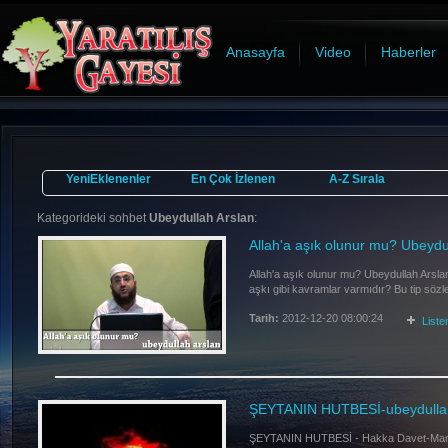
Anasayfa
Video
Haberler
YeniEklenenler
En Çok İzlenen
A-Z Sırala
Kategorideki sohbet
Ubeydullah Arslan
:
Allah'a aşık olunur mu? Ubeydu
Allah'a aşık olunur mu? Ubeydullah Arslan
aşkı gibi kavramlar varmıdır? Bu tip söz
Tarih:
2012-12-20 08:00:24
List
ŞEYTANIN HUTBESİ-ubeydullah
ŞEYTANIN HUTBESİ - Hakka Davet-Maraş