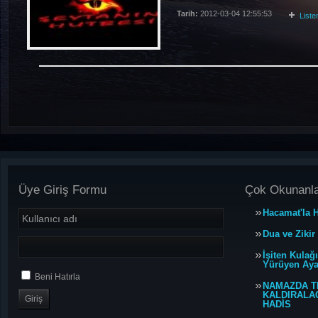
Tarih:
2012-03-04 12:55:53
List
Üye Giriş Formu
Çok Okunanl
Hacamat'la H
Dua ve Zikir
İşiten Kulağ
Yürüyen Ayağ
Beni Hatırla
NAMAZDA T
KALDIRALACA
HADİS