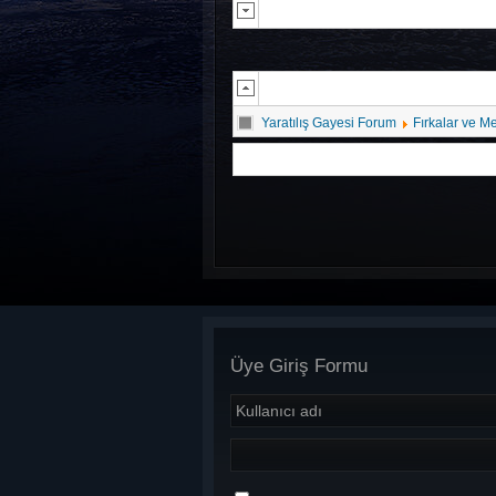
Yaratılış Gayesi Forum
Fırkalar ve M
Üye Giriş Formu