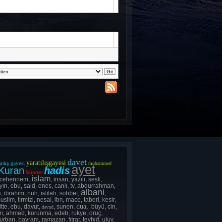
davet
yaratılışgayesi
gayes
i
tılış
muhammed
ayet
Kuran
hadis
Sünnet
islam
 cehennem,
, insan, yazılı, sesli,
yın, ebu, said, enes, canlı, tv, abdurrahman,
albani
, ibrahim, nuh, ıstılah, sohbet,
,
uslim, tirmizi, nesai, ibn, mace, taberi, kesir,
dua,
itte, ebu, davut,
, sunen,
büyü, cin,
davud
lsım, ahmed, korunma, edeb, rukye, oruç,
rban, bayram, ramazan, fıtrat, tevhid, uluv,