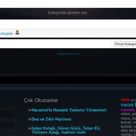
Kategoride gönderi yok.
ezhepler
Sistem
Kunena
Çok Okunanlar
Allah
yara
melek
cennet
Hacamat'la Hastalık Tedavisi Yöntemleri
,
video, ya
musa, isa
Dua ve Zikir Hazinesi
buhari, m
kurtubi, s
İşiten Kulağı, Gören Gözü, Tutan Eli,
sihir, tı
Yürüyen Ayağı, hadisin izahı
namaz, ku