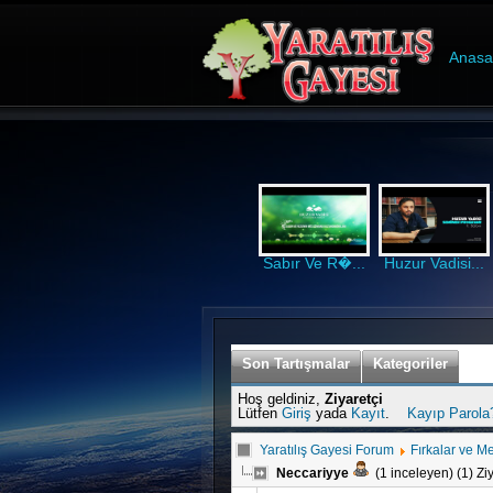
Anasa
Sabır Ve R�...
Huzur Vadisi...
Son Tartışmalar
Kategoriler
Hoş geldiniz,
Ziyaretçi
Lütfen
Giriş
yada
Kayıt
.
Kayıp Parola
Yaratılış Gayesi Forum
Fırkalar ve M
Neccariyye
(1 inceleyen) (1) Ziy