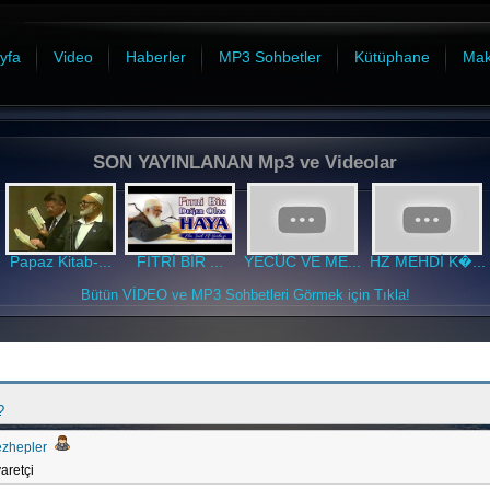
yfa
Video
Haberler
MP3 Sohbetler
Kütüphane
Mak
SON YAYINLANAN Mp3 ve Videolar
Papaz Kitab-...
FITRİ BİR ...
YECÜC VE ME...
HZ MEHDİ K�...
Bütün VİDEO ve MP3 Sohbetleri Görmek için Tıkla!
?
ezhepler
aretçi