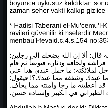
boyunca uykusuz kaldıktan sonra
zaman seher vakti kalkıp gizlice
* Hadisi Taberani el-Mu’cemu’l-K
ravileri güvenilir kimselerdir Me
menbau’l-fevaid.c.4.s.154 no:35
قال‏:‏ ألا إن الله يضحك إلى رجلين‏:‏
فراشه ولحافه ودثاره فتوضأ ثم قام
جل لملائكته‏:‏ ما حمل عبدي هذا على
 ما عندك وشفقة مما عندك‏؟‏‏!‏ فيقول‏:‏
قد أعطيته ما رجا وأمنته مما يخاف‏.‏
 الطبراني في الكبير وإسناده حسن‏.‏
Abdullah b.Mes’ud der ki: Dikkat