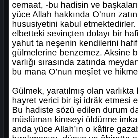
cemaat, -bu hadisin ve başkaların
yüce Allah hakkında O’nun zatın
hususiyetini kabul etmektedirler
elbetteki sevinçten dolayı bir hafi
yahut ta neşenin kendilerini hafifl
gülmelerine benzemez. Aksine b
varlığı sırasında zatında meyda
bu mana O’nun meşîet ve hikmet
Gülmek, yaratılmış olan varlıkta 
hayret verici bir işi idrâk etmes
Bu hadiste sözü edilen durum da 
müslüman kimseyi öldürme imkanı
anda yüce Allah’ın o kâfire gaza