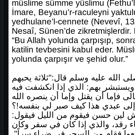
müslime sümme yüslimu (Fethu’l-
İmare, Beyanu’r-raculeyni yaktu
yedhulane’l-cennete (Nevevî, 13/
Nesaî, Sünen’de zikretmişlerdir.
“Bu Allah yolunda çarpışıp, sonr
katilin tevbesini kabul eder. Müs
yolunda çarpışır ve şehid olur.”
 الله عليه وسلم قال‏:‏"‏ثلاثة يحبهم
يستبشر بهم‏:‏ الذي إذا انكشفت فيه
الى فإما أن يقتل وإما أن ينصره الله
 إلى عبدي هذا كيف صبر لي بنفسه‏!‏‏؟‏
 لين حسن فيقوم من الليل فيقول‏:‏
ء رقد، والذي إذا كان في سفر وكان
 فقام من السحر في ضراء سراً‏"‏‏.‏