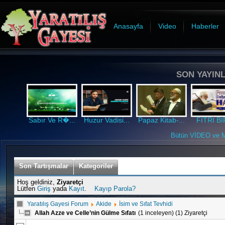
Anasayfa
Video
Haberler
SON YAYINL
Sabır Ve R�...
Huzur Vadisi...
Papaz Kitab-...
FITRİ BİR
Bütün VİDEO ve MP
Son Tartışmalar
Kategoriler
Hoş geldiniz,
Ziyaretçi
Lütfen
Giriş
yada
Kayıt
.
Kayıp Parola?
Yaratılış Gayesi Forum
Akide
İsim ve Sıfat Tevhidi
Allah Azze ve Celle’nin Gülme Sıfatı
(1 inceleyen) (1) Ziyaretçi