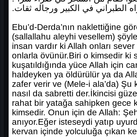
ه الطبراني في الكبير ورجاله ثقات‏.‏
Ebu’d-Derda’nın naklettiğine g
(sallallahu aleyhi vesellem) şöyl
insan vardır ki Allah onları seve
onlarla övünür.Biri o kimsedir k
kuşatıldığında yüce Allah için ca
haldeyken ya öldürülür ya da Al
zafer verir ve (Mele-i ala’da) Şu
nasıl da sabretti der.İkincisi gü
rahat bir yatağa sahipken gece 
kimsedir. Onun için de Allah: Şeh
anıyor.Eğer isteseydi yatıp uyur
kervan içinde yolculuğa çıkan k