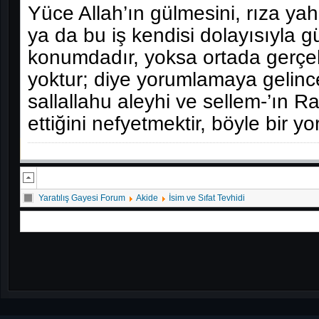
Yüce Allah’ın gülmesini, rıza yahu
ya da bu iş kendisi dolayısıyla g
konumdadır, yoksa ortada gerçe
yoktur; diye yorumlamaya gelince
sallallahu aleyhi ve sellem-’ın R
ettiğini nefyetmektir, böyle bir yo
Yaratılış Gayesi Forum
Akide
İsim ve Sıfat Tevhidi