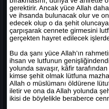
bırakmasını, dünya ve âhirette 
gerektirir. Ancak yüce Allah daha 
ve ihsanda bulunacak olur ve on
edecek olup o da şehit oluncaya
çarpışarak cennete girmesini lut
gerçekten hayret edilecek işlerde
Bu da şanı yüce Allah’ın rahmeti
ihsan ve lutfunun genişliğindend
yolunda savaşır, kâfir tarafında
kimse şehit olmak lütfuna mazha
Allah o müslümanı öldürene lütuf
iletir ve ona da Allah yolunda şe
ikisi de böylelikle beraberce cenn