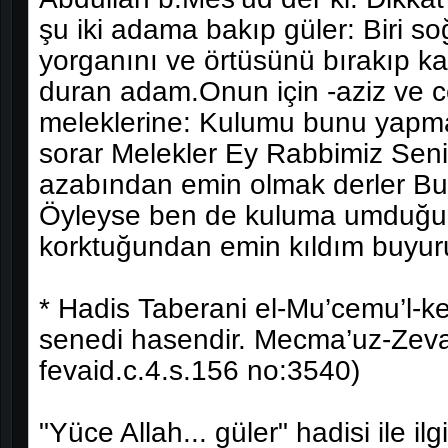
şu iki adama bakıp güler: Biri s
yorganını ve örtüsünü bırakıp k
duran adam.Onun için -aziz ve cel
meleklerine: Kulumu bunu yapma
sorar Melekler Ey Rabbimiz Sen
azabından emin olmak derler Bu
Öyleyse ben de kuluma umduğu
korktuğundan emin kıldım buyuru
* Hadis Taberani el-Mu’cemu’l-ke
senedi hasendir. Mecma’uz-Zeva
fevaid.c.4.s.156 no:3540)
"Yüce Allah... güler" hadisi ile ilg