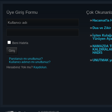
Üye Giriş Formu
Çok Okunanl
Hacamat'la H
Dua ve Zikir
İşiten Kulağ
Yürüyen Ayağ
Beni Hatırla
NAMAZDA T
KALDIRALACA
HADİS
Parolanızı mı unuttunuz?
UNUTMAK y
Kullanıcı adınızı mı unuttunuz?
Hesabınız Yok mu?
Kaydolun.