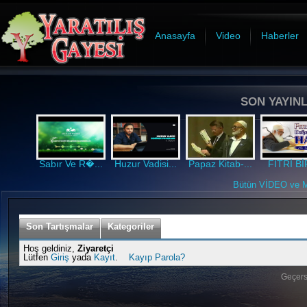
Anasayfa
Video
Haberler
SON YAYINL
Sabır Ve R�...
Huzur Vadisi...
Papaz Kitab-...
FITRİ BİR
Bütün VİDEO ve MP
Son Tartışmalar
Kategoriler
Hoş geldiniz,
Ziyaretçi
Lütfen
Giriş
yada
Kayıt
.
Kayıp Parola?
Geçersi