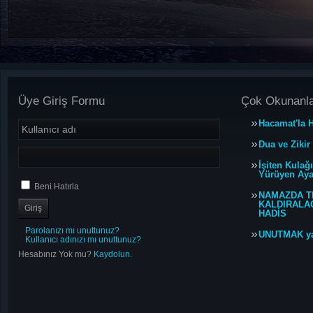
Üye Giriş Formu
Çok Okunanl
Hacamat'la H
Dua ve Zikir
İşiten Kulağ
Yürüyen Ayağ
Beni Hatırla
NAMAZDA T
KALDIRALACA
HADİS
Parolanızı mı unuttunuz?
UNUTMAK y
Kullanıcı adınızı mı unuttunuz?
Hesabınız Yok mu?
Kaydolun.