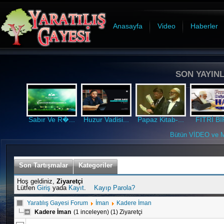
Anasayfa
Video
Haberler
SON YAYINL
Sabır Ve R�...
Huzur Vadisi...
Papaz Kitab-...
FITRİ BİR
Bütün VİDEO ve MP
Son Tartışmalar
Kategoriler
Hoş geldiniz,
Ziyaretçi
Lütfen
Giriş
yada
Kayıt
.
Kayıp Parola?
Yaratılış Gayesi Forum
İman
Kadere İman
Kadere İman
(1 inceleyen) (1) Ziyaretçi