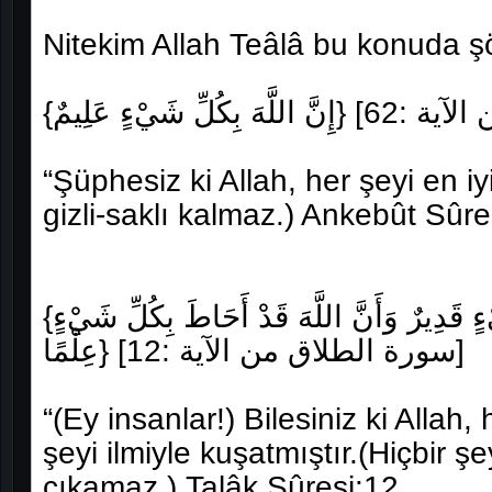
Nitekim Allah Teâlâ bu konuda ş
“Şüphesiz ki Allah, her şeyi en iy
gizli-saklı kalmaz.) Ankebût Sûre
{لِتَعْلَمُوا أَنَّ اللَّهَ عَلَى كُلِّ شَيْءٍ قَدِيرٌ وَأَنَّ اللَّهَ قَدْ أَحَاطَ بِكُلِّ شَيْءٍ
عِلْمًا} [سورة الطلاق من الآية :12]
“(Ey insanlar!) Bilesiniz ki Allah,
şeyi ilmiyle kuşatmıştır.(Hiçbir şe
çıkamaz.) Talâk Sûresi:12