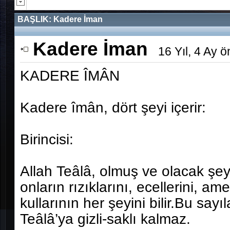
BAŞLIK:
Kadere İman
Kadere İman
16 Yıl, 4 Ay 
KADERE ÎMÂN
Kadere îmân, dört şeyi içerir:
Birincisi:
Allah Teâlâ, olmuş ve olacak şeyle
onların rızıklarını, ecellerini, am
kullarının her şeyini bilir.Bu sayı
Teâlâ’ya gizli-saklı kalmaz.