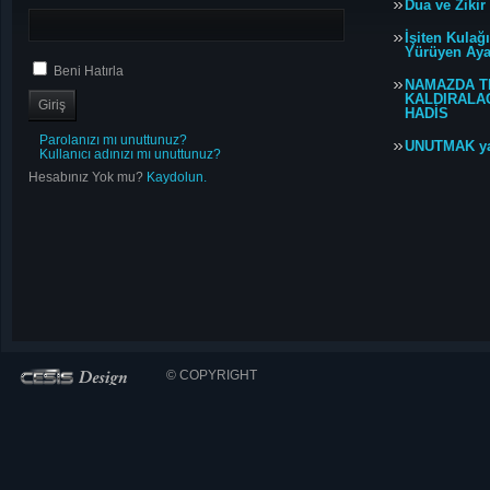
Dua ve Zikir
İşiten Kulağ
Yürüyen Ayağ
Beni Hatırla
NAMAZDA T
KALDIRALACA
HADİS
Parolanızı mı unuttunuz?
UNUTMAK y
Kullanıcı adınızı mı unuttunuz?
Hesabınız Yok mu?
Kaydolun.
© COPYRIGHT