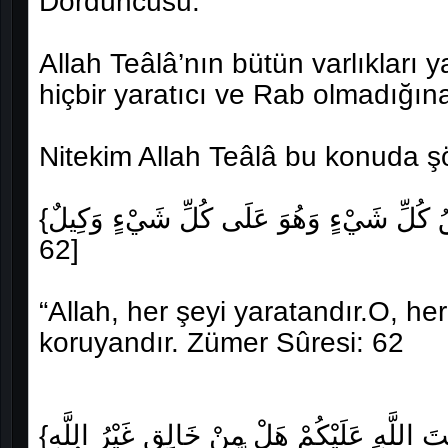
Dördüncüsü:
Allah Teâlâ’nın bütün varlıkları 
hiçbir yaratıcı ve Rab olmadığın
Nitekim Allah Teâlâ bu konuda ş
{اللَّهُ خَالِقُ كُلِّ شَيْءٍ وَهُوَ عَلَى كُلِّ شَيْءٍ وَكِيلٌ} [سورة الزمر الآية:
62]
“Allah, her şeyi yaratandır.O, her
koruyandır. Zümer Sûresi: 62
{يَا أَيُّهَا النَّاسُ اذْكُرُوا نِعْمَتَ اللَّهِ عَلَيْكُمْ هَلْ مِنْ خَالِقٍ غَيْرُ اللَّهِ