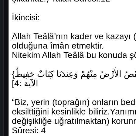
İkincisi:
Allah Teâlâ’nın kader ve kazayı
olduğuna îmân etmektir.
Nitekim Allah Teâlâ bu konuda ş
{قَدْ عَلِمْنَا مَا تَنقُصُ الأَرْضُ مِنْهُمْ وَعِندَنَا كِتَابٌ حَفِيظٌ} س[سورة ق
الآية :4]
“Biz, yerin (toprağın) onların be
eksilttiğini kesinlikle biliriz.Yan
değişikliğe uğratılmaktan) korunm
Sûresi: 4