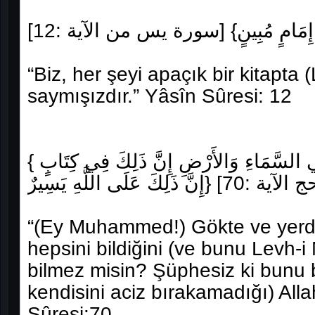
ِي إِمَامٍ مُبِينٍ} [سورة يس من الآية :12
“Biz, her şeyi apaçık bir kitapta
saymışızdır.” Yâsîn Sûresi: 12
{ أَلَمْ تَعْلَمْ أَنَّ اللَّهَ يَعْلَمُ مَا فِي السَّمَاءِ وَالأَرْضِ إِنَّ ذَلِكَ فِي كِتَابٍ
“(Ey Muhammed!) Gökte ve yerde
hepsini bildiğini (ve bunu Levh-i
bilmez misin? Şüphesiz ki bunu b
kendisini aciz bırakamadığı) Alla
Sûresi:70