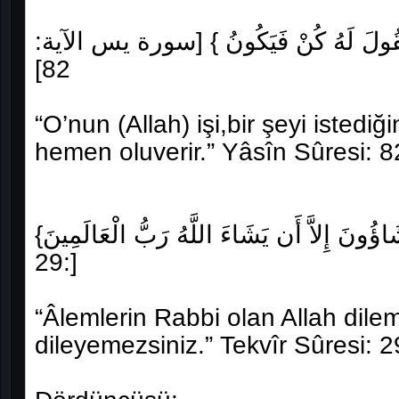
ا أَنْ يَقُولَ لَهُ كُنْ فَيَكُونُ } [سورة يس الآية
82]
“O’nun (Allah) işi,bir şeyi istediğ
hemen oluverir.” Yâsîn Sûresi: 8
{وَمَا تَشَاؤُونَ إِلاَّ أَن يَشَاءَ اللَّهُ رَبُّ الْعَالَمِينَ} [سورة التكوير الآية
:29]
“Âlemlerin Rabbi olan Allah dilem
dileyemezsiniz.” Tekvîr Sûresi: 2