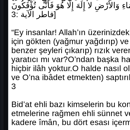
 وَالأَرْضِ لا إِلَهَ إِلَّا هُوَ فَأَنَّى تُؤْفَكُونَ} [سورة
فاطر الآية :3]
“Ey insanlar! Allah’ın üzerinizdeki
için gökten (yağmur yağdırıp) 
benzer şeyleri çıkarıp) rızık vere
yaratıcı mı var?O’ndan başka hak
hiçbir ilâh yoktur.O halde nasıl o
ve O’na ibâdet etmekten) saptırıl
3
Bid’at ehli bazı kimselerin bu ko
etmelerine rağmen ehli sünnet v
kadere îmân, bu dört esası içerm