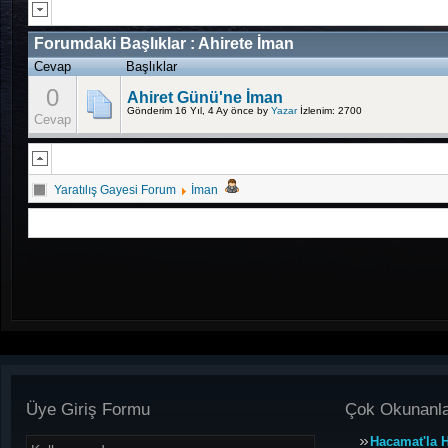
Forumdaki Başlıklar :
Ahirete İman
Cevap
Başlıklar
0
Ahiret Günü'ne İman
Gönderim 16 Yıl, 4 Ay önce
by
Yazar
İzlenim: 2700
Cevap
Yaratılış Gayesi Forum
İman
Üye Giriş Formu
Çok Okunanl
Hacamat'la H