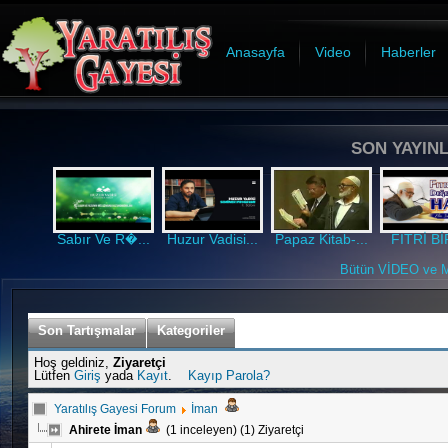
Anasayfa
Video
Haberler
SON YAYINL
Sabır Ve R�...
Huzur Vadisi...
Papaz Kitab-...
FITRİ BİR
Bütün VİDEO ve MP
Son Tartışmalar
Kategoriler
Hoş geldiniz,
Ziyaretçi
Lütfen
Giriş
yada
Kayıt
.
Kayıp Parola?
Yaratılış Gayesi Forum
İman
Ahirete İman
(1 inceleyen) (1) Ziyaretçi