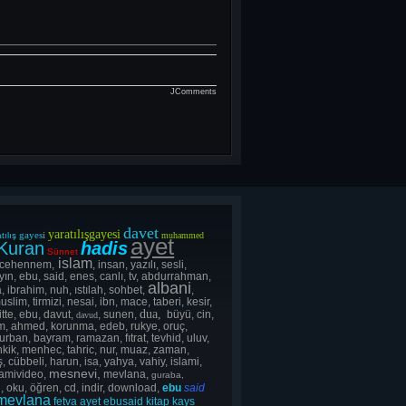
JComments
davet
yaratılışgayesi
gayes
i
tılış
muhammed
ayet
Kuran
hadis
Sünnet
islam
 cehennem,
, insan, yazılı, sesli,
yın, ebu, said, enes, canlı, tv, abdurrahman,
albani
, ibrahim, nuh, ıstılah, sohbet,
,
uslim, tirmizi, nesai, ibn, mace, taberi, kesir,
dua,
itte, ebu, davut,
, sunen,
büyü, cin,
davud
lsım, ahmed, korunma, edeb, rukye, oruç,
rban, bayram, ramazan, fıtrat, tevhid, uluv,
ahkik, menhec, tahric, nur, muaz, zaman,
, cübbeli, harun, isa, yahya, vahiy, islami,
mesnevi,
lamivideo,
mevlana,
guraba,
, oku, öğren, cd, indir, download,
ebu
said
mevlana
fetva
ayet
ebusaid
kitap
kays