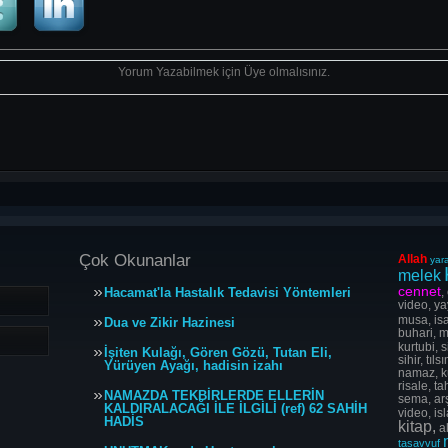
Yorum Yazabilmek için Üye olmalısınız.
Çok Okunanlar
Allah
yara
melek
cennet
Hacamat'la Hastalık Tedavisi Yöntemleri
,
video, ya
musa, isa
Dua ve Zikir Hazinesi
buhari, m
kurtubi, s
İşiten Kulağı, Gören Gözü, Tutan Eli,
sihir, tı
Yürüyen Ayağı, hadisin izahı
namaz, ku
risale, t
NAMAZDA TEKBİRLERDE ELLERİN
sema, arş
KALDIRALACAĞI İLE İLGİLİ (ref) 62 SAHİH
video, is
HADİS
kitap,
al
tasavvuf