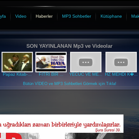
yfa
Video
Haberler
MP3 Sohbetler
Kütüphane
Mak
SON YAYINLANAN Mp3 ve Videolar
Papaz Kitab-...
FITRİ BİR ...
YECÜC VE ME...
HZ MEHDİ K�...
Bütün VİDEO ve MP3 Sohbetleri Görmek için Tıkla!