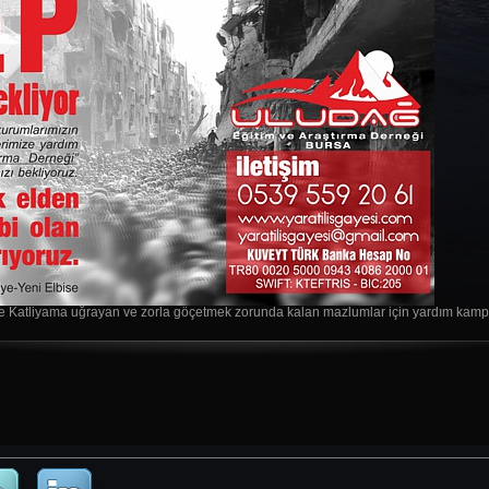
e Katliyama uğrayan ve zorla göçetmek zorunda kalan mazlumlar için yardım kampa