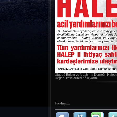
Uludağ Eğitim ve Araştırma Derneği, Halept
Değerli katkılarınızı bekliyoruz.
Paylaş....