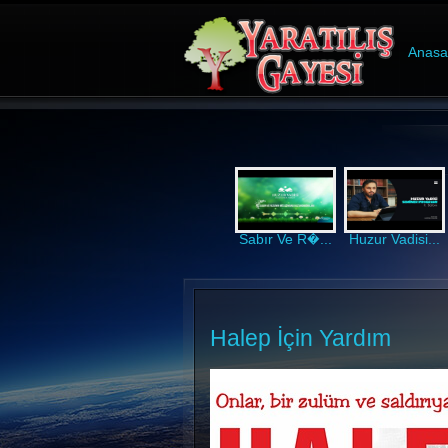
Anasa
Sabır Ve R�...
Huzur Vadisi...
Halep İçin Yardım