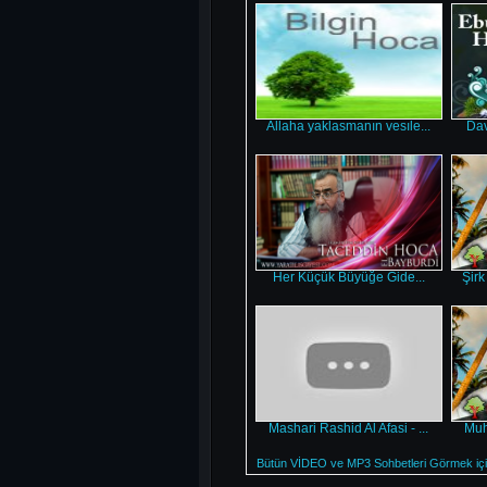
Allaha yaklasmanın vesıle...
Dav
Her Küçük Büyüğe Gide...
Şirk
Mashari Rashid Al Afasi - ...
Muha
Bütün VİDEO ve MP3 Sohbetleri Görmek için