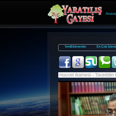
Anasa
YeniEklenenler
En Çok İzlen
Huccet ikamesi - Taceddin