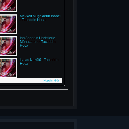
Mekkeli Müşriklerin inancı
- Taceddin Hoca
İbn Abbasın Haricilerle
Münazarası - Taceddin
Hoca
isa as Nuzülü - Taceddin
Hoca
Hepsini Gör