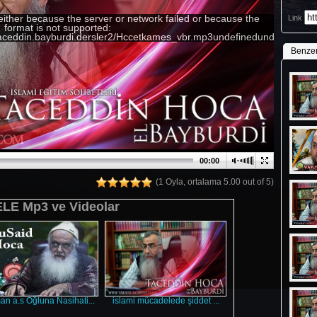
either because the server or network failed or because the
Link
format is not supported:
/taceddin.bayburdi.dersler2/Hccetkames_vbr.mp3undefinedundefinedu
Benze
00:00
(1 Oyla, ortalama 5.00 out of 5)
E Mp3 ve Videolar
n a.s Oğluna Nasihati...
islami mücadelede şiddet ...