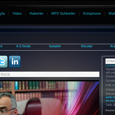
yfa
Video
Haberler
MP3 Sohbetler
Kütüphane
Mak
en
A-Z Sırala
kanalım
Hocalar
Ar
OYNAT
[ Genişl
Tacedd
adlı ya
 Hoca
Göster
Oynatma
İndir:
0
Kategor
Etiketle
tekfir
h
dersler
Tarih:
2
Araçlar