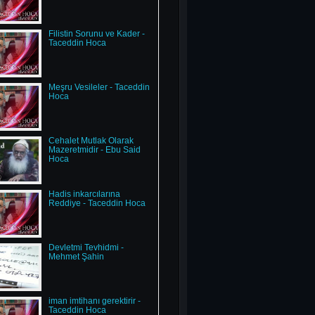
Filistin Sorunu ve Kader -
Taceddin Hoca
Meşru Vesileler - Taceddin
Hoca
Cehalet Mutlak Olarak
Mazeretmidir - Ebu Said
Hoca
Hadis inkarcılarına
Reddiye - Taceddin Hoca
Devletmi Tevhidmi -
Mehmet Şahin
iman imtihanı gerektirir -
Taceddin Hoca