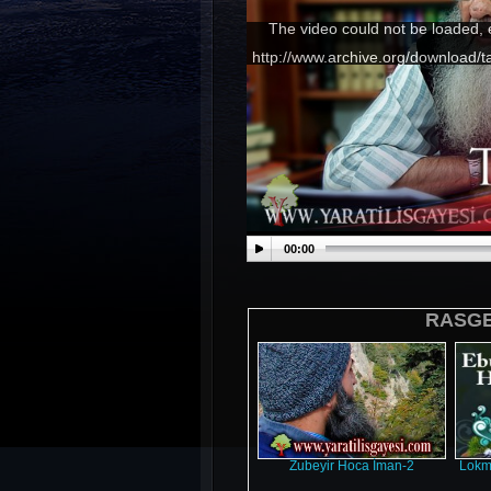
The video could not be loaded, 
http://www.archive.org/download
00:00
RASGEL
Zubeyir Hoca İman-2
Lokma