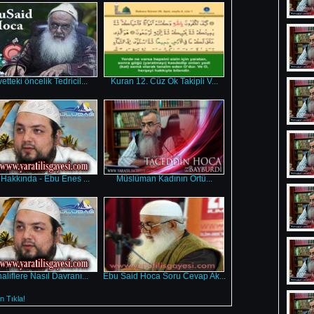
etteki öncelik Tedricil...
Kuran 12. Cüz Ok Takipli V...
 Hakkında - Ebu Enes ...
Müslüman Kadının Örtü...
liflere Nasıl Davranı...
Ebu Said Hoca Soru Cevap Ak...
 Tıkla!