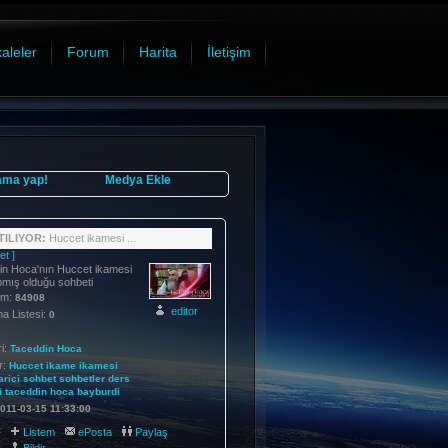
aleler
Forum
Harita
İletişim
ama yap!
Medya Ekle
ILIYOR:
Huccet ikamesi ...
et ]
in Hoca'nın Huccet ikamesi
pmış olduğu sohbeti
im:
84908
editor
 Listesi:
0
i:
Taceddin Hoca
r:
Huccet
ikame
ikamesi
arici
sohbet
sohbetler
ders
i
taceddin
hoca
bayburdi
011-03-15 11:33:00
:
Listem
ePosta
Paylaş