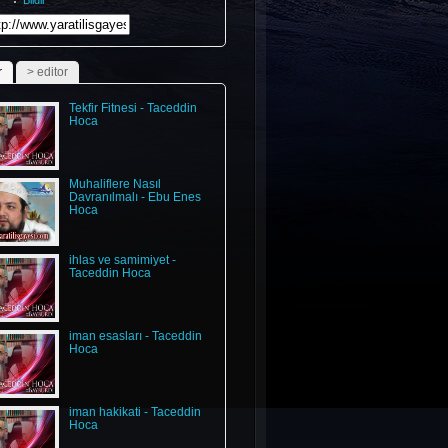
Bildir
ndefinedundefinedundefinedundefinedundefinedundefinedundefinedund
r
> editor
Tekfir Fitnesi - Taceddin
Hoca
Muhaliflere Nasıl
Davranılmalı - Ebu Enes
Hoca
ihlas ve samimiyet -
Taceddin Hoca
iman esasları - Taceddin
Hoca
iman hakikati - Taceddin
Hoca