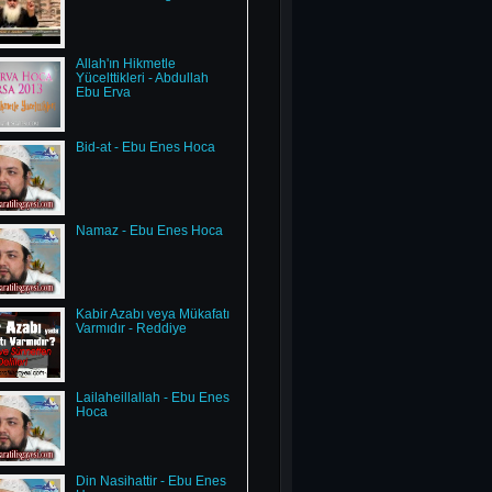
Allah'ın Hikmetle
Yücelttikleri - Abdullah
Ebu Erva
Bid-at - Ebu Enes Hoca
Namaz - Ebu Enes Hoca
Kabir Azabı veya Mükafatı
Varmıdır - Reddiye
Lailaheillallah - Ebu Enes
Hoca
Din Nasihattir - Ebu Enes