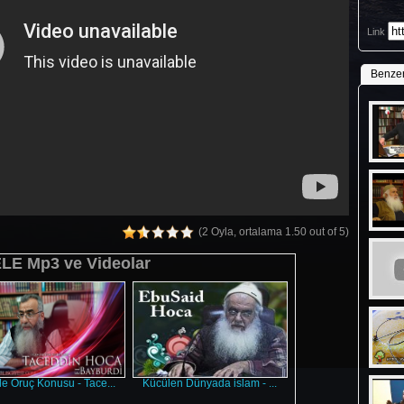
Link
Benze
(2 Oyla, ortalama 1.50 out of 5)
E Mp3 ve Videolar
le Oruç Konusu - Tace...
Kücülen Dünyada islam - ...