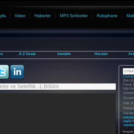
yfa
Video
Haberler
MP3 Sohbetler
Kütüphane
Mak
en
A-Z Sırala
kanalım
Hocalar
Ar
OYNAT
[ Genişl
Ehl-i S
Faruk 
ette ve Selefilik -1.Bölüm
http://
Göster
Oynatma
İndir:
0
Kategor
Etiketle
naksib
ingiliz
istanbu
turkey
Araçlar
Tarih:
2