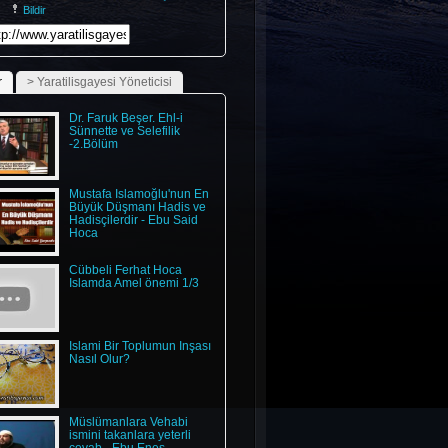
Bildir
r
> Yaratilisgayesi Yöneticisi
Dr. Faruk Beşer. Ehl-i
Sünnette ve Selefilik
-2.Bölüm
Mustafa İslamoğlu'nun En
Büyük Düşmanı Hadis ve
Hadisçilerdir - Ebu Said
Hoca
Cübbeli Ferhat Hoca
Islamda Amel önemi 1/3
İslami Bir Toplumun İnşası
Nasıl Olur?
Müslümanlara Vehabi
ismini takanlara yeterli