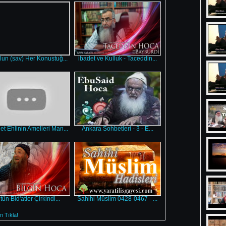
un (sav) Her Konustuğ...
ibadet ve Kulluk - Taceddin...
t Ehlinin Amelleri Man...
Ankara Sohbetleri - 3 - E...
tün Bid'atler Çirkindi...
Sahihi Müslim 0428-0467 - ...
 Tıkla!