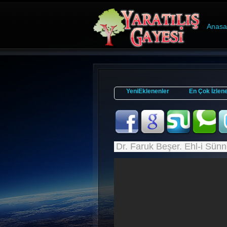
Anasa
YeniEklenenler
En Çok İzlen
Dr. Faruk Beşer. Ehl-i Sünn