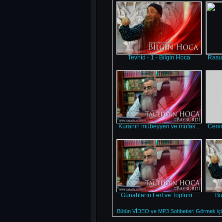
Tevhid - 1 - Bilgin Hoca
Rasul
Kuranın mübeyyen ve mufas...
Cenne
Günahların Fert ve Toplum...
Bü
Bütün VİDEO ve MP3 Sohbetleri Görmek için