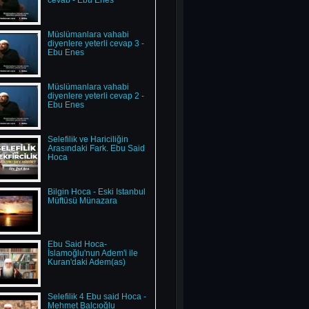
cevab - Ebu Enes
Müslümanlara vahabi
diyenlere yeterli cevap 3 -
Ebu Enes
Müslümanlara vahabi
diyenlere yeterli cevap 2 -
Ebu Enes
Selefilik ve Hariciliğin
Arasındaki Fark. Ebu Said
Hoca
Bilgin Hoca - Eski İstanbul
Müftüsü Münazara
Ebu Said Hoca-
İslamoğlu'nun Adem'i ile
Kuran'daki Adem(as)
Selefilik 4 Ebu said Hoca -
Mehmet Balcıoğlu