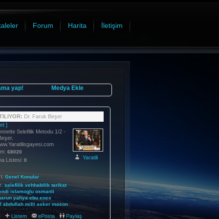
aleler
Forum
Harita
İletişim
ama yap!
Medya Ekle
ILIYOR:
Dr. Faruk Beşer
et ]
ünnette Selefilik Metodu 1/2 -
Beşer.
www.Yaratilisgayesi.com
im:
68020
Yaratili
 Listesi:
0
i:
Genel Konular
r:
selefilik
vehhabilik
tarikat
endi
islamoglu
osmanli
harun
yahya
ebu
enes
l
abdullah
milli
asker
mason
ankara
said
:
Listem
ePosta
Paylaş
011-07-06 16:04:04