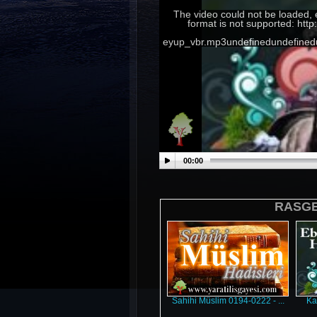
The video could not be loaded, 
format is not supported: htt
eyup_vbr.mp3undefinedundefinedu
00:00
RASGEL
Sahihi Müslim 0194-0222 - ...
Kad