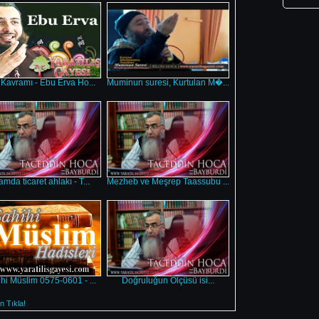
 Kavramı - Ebu Erva Ho...
Muminun suresi, Kurtulan M�...
amda ticaret ahlakı - T...
Mezheb ve Meşrep Taassubu ...
hi Müslim 0575-0601 - ...
Doğruluğun Ölçüsü isi...
 Tıkla!