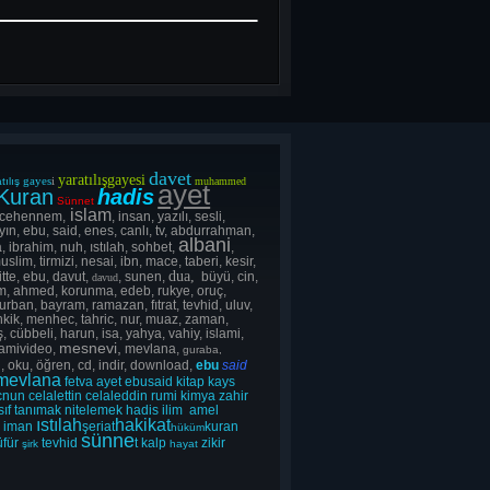
davet
yaratılışgayesi
gayes
i
tılış
muhammed
ayet
Kuran
hadis
Sünnet
islam
 cehennem,
, insan, yazılı, sesli,
yın, ebu, said, enes, canlı, tv, abdurrahman,
albani
, ibrahim, nuh, ıstılah, sohbet,
,
uslim, tirmizi, nesai, ibn, mace, taberi, kesir,
dua,
itte, ebu, davut,
, sunen,
büyü, cin,
davud
lsım, ahmed, korunma, edeb, rukye, oruç,
rban, bayram, ramazan, fıtrat, tevhid, uluv,
ahkik, menhec, tahric, nur, muaz, zaman,
, cübbeli, harun, isa, yahya, vahiy, islami,
mesnevi,
lamivideo,
mevlana,
guraba,
, oku, öğren, cd, indir, download,
ebu
said
mevlana
fetva
ayet
ebusaid
kitap
kays
cnun
celalettin
celaleddin
rumi
kimya
zahir
sıf
tanımak
nitelemek
hadis
ilim
amel
ıstılah
hakikat
s
iman
şeriat
kuran
hüküm
sünne
üfür
tevhid
t
kalp
zikir
şirk
hayat