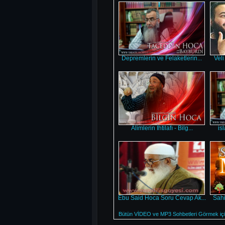
Depremlerin ve Felaketlerin...
Veli
Alimlerin İhtilafı - Bilg...
isl
Ebu Said Hoca Soru Cevap Ak...
Sahi
Bütün VİDEO ve MP3 Sohbetleri Görmek için