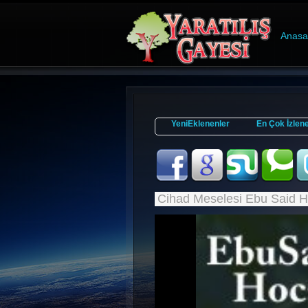
Anasa
YeniEklenenler
En Çok İzlen
Cihad Meselesi Ebu Said 