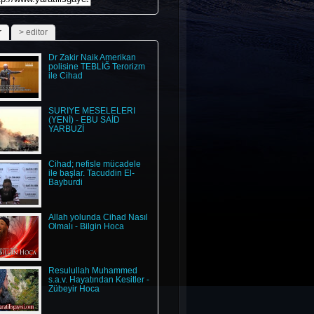
r
> editor
ndefinedundefinedundefinedundefinedundefinedundefined
Dr Zakir Naik Amerikan
polisine TEBLİĞ Terorizm
ile Cihad
SURİYE MESELELERİ
(YENİ) - EBU SAİD
YARBUZİ
Cihad; nefisle mücadele
ile başlar. Tacuddin El-
Bayburdi
Allah yolunda Cihad Nasıl
Olmalı - Bilgin Hoca
Resulullah Muhammed
s.a.v. Hayatından Kesitler -
Zübeyir Hoca