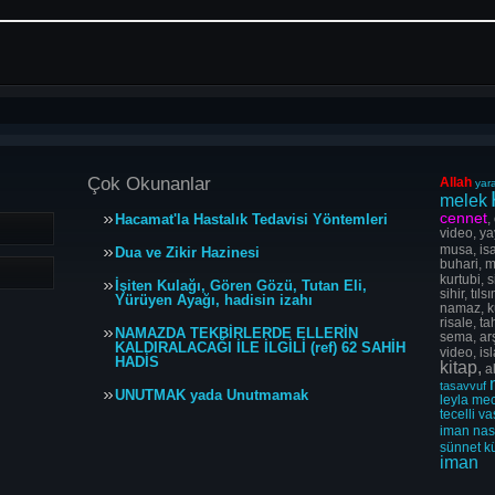
Çok Okunanlar
Allah
yara
melek
cennet
Hacamat'la Hastalık Tedavisi Yöntemleri
,
video, ya
musa, isa
Dua ve Zikir Hazinesi
buhari, m
kurtubi, s
İşiten Kulağı, Gören Gözü, Tutan Eli,
sihir, tı
Yürüyen Ayağı, hadisin izahı
namaz, ku
risale, t
NAMAZDA TEKBİRLERDE ELLERİN
sema, arş
KALDIRALACAĞI İLE İLGİLİ (ref) 62 SAHİH
video, is
HADİS
kitap,
al
tasavvuf
UNUTMAK yada Unutmamak
leyla
me
tecelli
va
iman
na
sünnet
k
iman