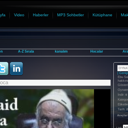
yfa
Video
Haberler
MP3 Sohbetler
Kütüphane
Mak
en
A-Z Sırala
kanalım
Hocalar
Ar
OYNAT
[ Genişl
Ebu Sa
hakkın
Hoca
Göster
Oynatma
İndir:
0
Kategor
Etiketle
Tarih:
2
Araçlar
Link