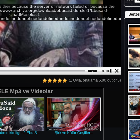
either because the server or network failed or because the
p://www.archive.org/download/ebusaid.dersler1/Ebusaid-
cihadMeselesi1-
Benze
ndefinedundefinedundefinedundefinedundefinedundefinedundefinedu
00:00
(1 Oyla, ortalama 5.00 out of 5)
E Mp3 ve Videolar
ının kimligi - 2 Ebu S...
Şirk ve Küfür Çeşitler...