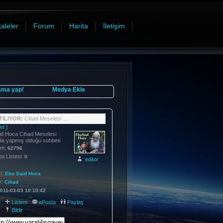
aleler
Forum
Harita
İletişim
ama yap!
Medya Ekle
ILIYOR:
Cihad Meselesi ...
et ]
id Hoca Cihad Meselesi
da yapmış olduğu sohbeti
im:
62796
 Listesi:
0
editor
i:
Ebu Said Hoca
r:
Cihad
011-03-03 10:10:42
:
Listem
ePosta
Paylaş
Bildir