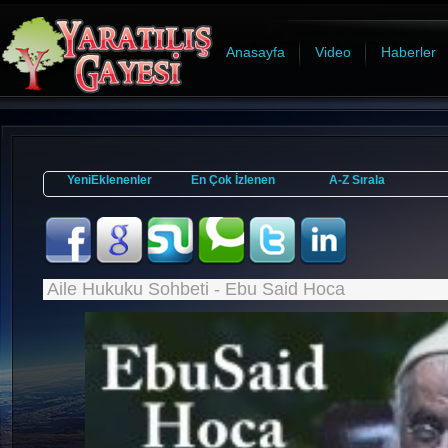
Anasayfa
Video
Haberler
YeniEklenenler
En Çok İzlenen
A-Z Sırala
Aile Hukuku Sohbeti - Ebu Said Hoca