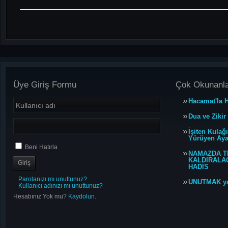
Üye Giriş Formu
Çok Okunanl
Hacamat'la H
Dua ve Zikir
İşiten Kulağ
Yürüyen Ayağ
Beni Hatırla
NAMAZDA T
KALDIRALACA
HADİS
Parolanızı mı unuttunuz?
UNUTMAK y
Kullanıcı adınızı mı unuttunuz?
Hesabınız Yok mu?
Kaydolun.