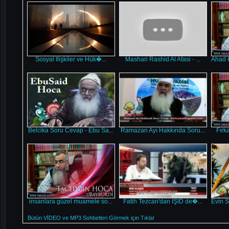
Sosyal İlişkiler ve Hük�...
Mashari Rashid Al Afasi - ...
Ahad H
Belcika Soru Cevap - Ebu Sa...
Ramazan Ayı Hakkında Soru...
Fırk
insanlara güzel muamele so...
Fatih Tezcan'dan IŞİD de�...
Evin S
Bütün VİDEO ve MP3 Sohbetleri Görmek için Tıkla!