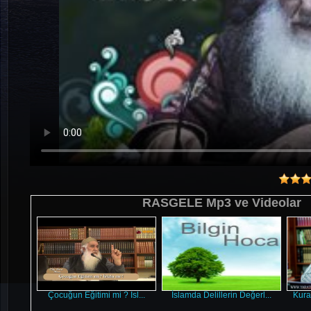
RASGELE Mp3 ve Videolar
Çocuğun Eğitimi mi ? Isl...
İslamda Delillerin Değerl...
Kura