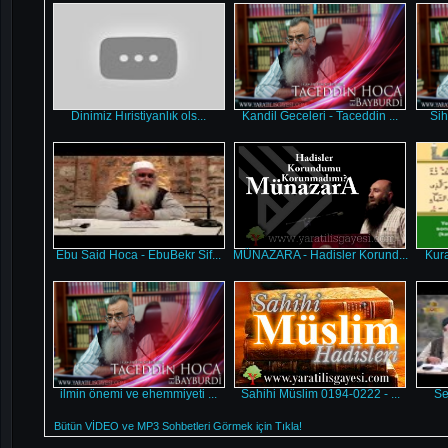
Dinimiz Hıristiyanlık ols...
Kandil Geceleri - Taceddin ...
Sih
Ebu Said Hoca - EbuBekr Sif...
MÜNAZARA - Hadisler Korund...
Kura
ilmin önemi ve ehemmiyeti ...
Sahihi Müslim 0194-0222 - ...
Sel
Bütün VİDEO ve MP3 Sohbetleri Görmek için Tıkla!