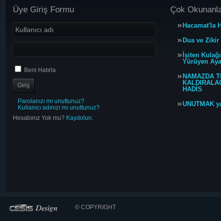
Üye Giriş Formu
Çok Okunanl
Hacamat'la H
Dua ve Zikir
İşiten Kulağ
Yürüyen Ayağ
Beni Hatırla
NAMAZDA T
KALDIRALACA
HADİS
Parolanızı mı unuttunuz?
UNUTMAK y
Kullanıcı adınızı mı unuttunuz?
Hesabınız Yok mu?
Kaydolun.
© COPYRIGHT