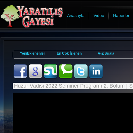
Anasayfa
Video
Haberler
YeniEklenenler
En Çok İzlenen
A-Z Sırala
Huzur Vadisi 2022 Seminer Programı 2. Bölüm | Son