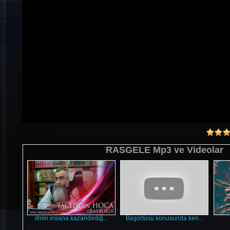
RASGELE Mp3 ve Videolar
ilmin insana kazandırdığ...
Başörtüsü konusunda ken...