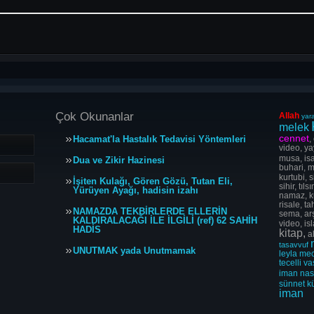
Çok Okunanlar
Allah
yara
melek
cennet
Hacamat'la Hastalık Tedavisi Yöntemleri
,
video, ya
musa, isa
Dua ve Zikir Hazinesi
buhari, m
kurtubi, s
İşiten Kulağı, Gören Gözü, Tutan Eli,
sihir, tı
Yürüyen Ayağı, hadisin izahı
namaz, ku
risale, t
NAMAZDA TEKBİRLERDE ELLERİN
sema, arş
KALDIRALACAĞI İLE İLGİLİ (ref) 62 SAHİH
video, is
HADİS
kitap,
al
tasavvuf
UNUTMAK yada Unutmamak
leyla
me
tecelli
va
iman
na
sünnet
k
iman