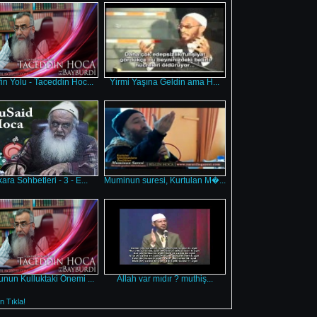
in Yolu - Taceddin Hoc...
Yirmi Yaşına Geldin ama H...
ara Sohbetleri - 3 - E...
Muminun suresi, Kurtulan M�...
unun Kulluktaki Önemi ...
Allah var mıdır ? muthiş...
 Tıkla!