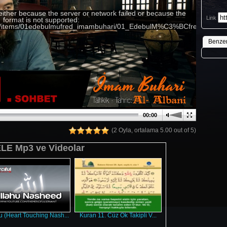
either because the server or network failed or because the
Link
format is not supported:
g/24/items/01edebulmufred_imambuhari/01_EdebulM%C3%BCfred_1_edit
Benze
00:00
(2 Oyla, ortalama 5.00 out of 5)
E Mp3 ve Videolar
u (Heart Touching Nash...
Kuran 11. Cüz Ok Takipli V...