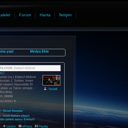
aleler
Forum
Harita
İletişim
ama yap!
Medya Ekle
ILIYOR:
Edebu'l-Müfred
et ]
hari (ra.) Edebu'l-Müfred
tabından 1. Sohbet. İmam
in kitabını Nasuriddin El
ahkik ve Tahric etmiştir. -
Yaratili
Kocabaş.
im:
25050
 Listesi:
0
i:
Genel Konular
r:
imam
buhari
elbani
din
tahkik
tahric
Edebu'l-
kitap
edeb
müfred
:
Listem
ePosta
Paylaş
019-07-02 22:28:14