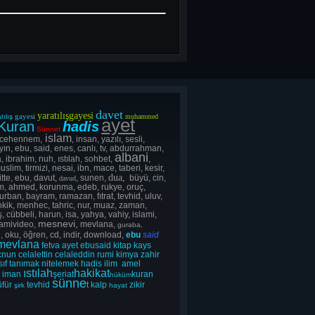
davet
yaratılışgayesi
gayes
i
tılış
muhammed
ayet
Kuran
hadis
Sünnet
islam
 cehennem,
, insan, yazılı, sesli,
yın, ebu, said, enes, canlı, tv, abdurrahman,
albani
, ibrahim, nuh, ıstılah, sohbet,
,
uslim, tirmizi, nesai, ibn, mace, taberi, kesir,
dua,
itte, ebu, davut,
, sunen,
büyü, cin,
davud
lsım, ahmed, korunma, edeb, rukye, oruç,
rban, bayram, ramazan, fıtrat, tevhid, uluv,
ahkik, menhec, tahric, nur, muaz, zaman,
, cübbeli, harun, isa, yahya, vahiy, islami,
mesnevi,
lamivideo,
mevlana,
guraba,
, oku, öğren, cd, indir, download,
ebu
said
mevlana
fetva
ayet
ebusaid
kitap
kays
cnun
celalettin
celaleddin
rumi
kimya
zahir
sıf
tanımak
nitelemek
hadis
ilim
amel
ıstılah
hakikat
s
iman
şeriat
kuran
hüküm
sünne
üfür
tevhid
t
kalp
zikir
şirk
hayat