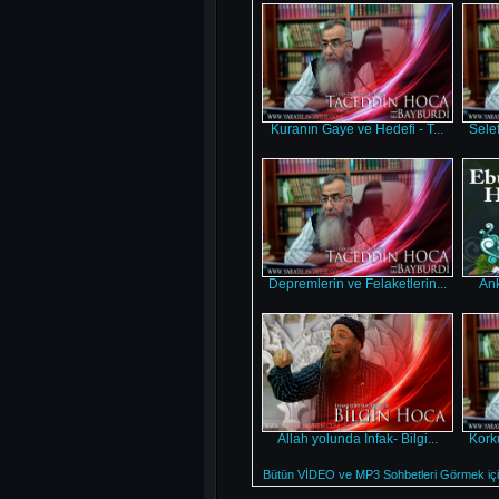
Kuranın Gaye ve Hedefi - T...
Selef
Depremlerin ve Felaketlerin...
Ank
Allah yolunda İnfak- Bilgi...
Kork
Bütün VİDEO ve MP3 Sohbetleri Görmek için