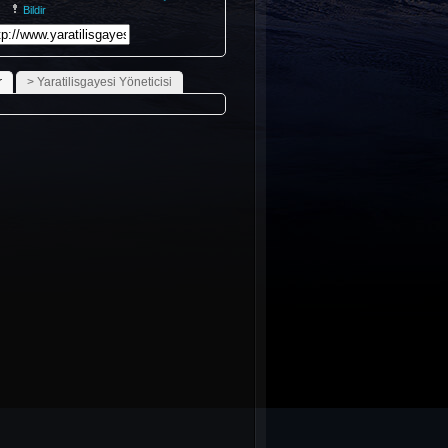
Bildir
_HakanKocabas.mp3undefinedundefinedundefinedundefinedundefinedu
r
> Yaratilisgayesi Yöneticisi