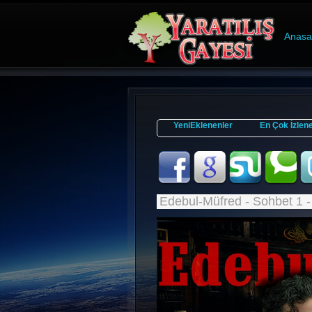
Anasa
YeniEklenenler
En Çok İzlen
Edebul-Müfred - Sohbet 1 