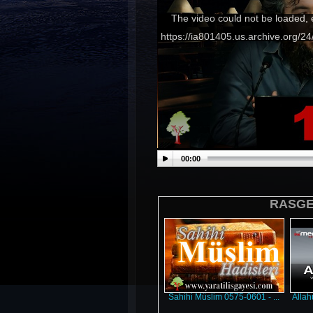
The video could not be loaded, 
https://ia801405.us.archive.or
00:00
RASGEL
Sahihi Müslim 0575-0601 - ...
Allah