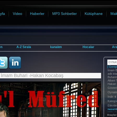
yfa
Video
Haberler
MP3 Sohbetler
Kütüphane
Mak
en
A-Z Sırala
kanalım
Hocalar
Ar
OYNAT
[ Genişl
İmam Bu
adlı ki
- İmam Buhari -Hakan Kocabaş
Buharin
Albani T
Hakan 
Göster
Oynatma
İndir:
0
Kategor
Etiketle
nasurid
Müfred
Araçlar
Tarih:
2