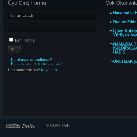
Üye Giriş Formu
Çok Okunanl
Hacamat'la H
Dua ve Zikir
İşiten Kulağ
Yürüyen Ayağ
Beni Hatırla
NAMAZDA T
KALDIRALACA
HADİS
Parolanızı mı unuttunuz?
UNUTMAK y
Kullanıcı adınızı mı unuttunuz?
Hesabınız Yok mu?
Kaydolun.
© COPYRIGHT