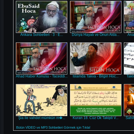
Ankara Sohbetleri - 3 - E...
Dünya Hayatı ve Onun Alda...
Ana
Ahad Haber Konusu - Taceddi...
İslamda Takva - Bilgin Hoc...
Takl
Şia ile vahdet mümkün m�...
Kuran 18. Cüz Ok Takipli V...
Sahih
Bütün VİDEO ve MP3 Sohbetleri Görmek için Tıkla!