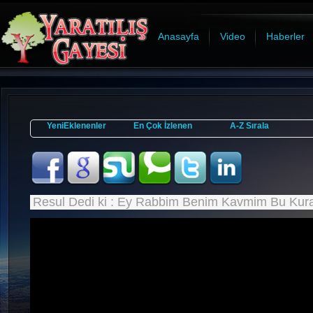
Anasayfa
Video
Haberler
YeniEklenenler
En Çok İzlenen
A-Z Sırala
Resul Dedi ki : Ey Rabbim Benim Kavmim Bu Kur