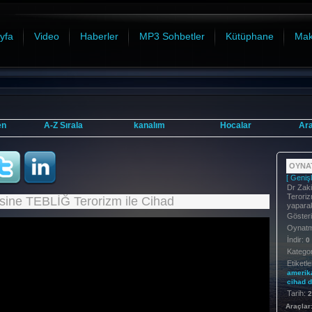
yfa
Video
Haberler
MP3 Sohbetler
Kütüphane
Mak
en
A-Z Sırala
kanalım
Hocalar
Ar
OYNAT
[ Genişl
Dr Zaki
Teroriz
isine TEBLİĞ Terorizm ile Cihad
yaparak
Göster
Oynatma
İndir:
0
Kategor
Etiketle
amerik
cihad
d
Tarih:
2
Araçlar