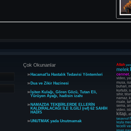
Çok Okunanlar
Allah
yara
melek
cennet
Hacamat'la Hastalık Tedavisi Yöntemleri
,
video, ya
musa, isa
Dua ve Zikir Hazinesi
buhari, m
kurtubi, s
İşiten Kulağı, Gören Gözü, Tutan Eli,
sihir, tı
Yürüyen Ayağı, hadisin izahı
namaz, ku
risale, t
NAMAZDA TEKBİRLERDE ELLERİN
sema, arş
KALDIRALACAĞI İLE İLGİLİ (ref) 62 SAHİH
video, is
HADİS
kitap,
al
tasavvuf
UNUTMAK yada Unutmamak
leyla
me
tecelli
va
iman
na