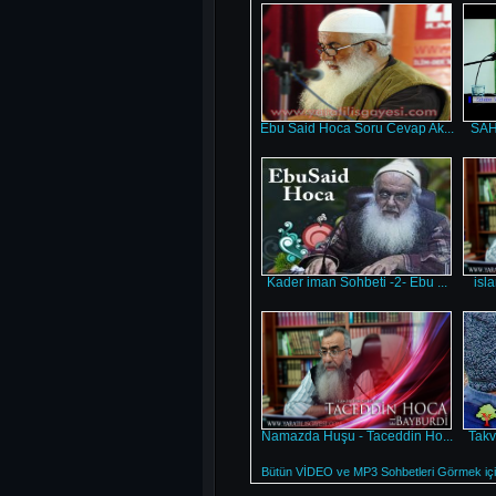
Ebu Said Hoca Soru Cevap Ak...
SAHA
Kader iman Sohbeti -2- Ebu ...
isl
Namazda Huşu - Taceddin Ho...
Takv
Bütün VİDEO ve MP3 Sohbetleri Görmek için