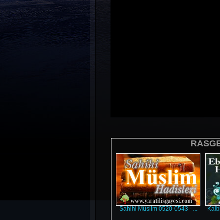
RASGEL
Sahihi Müslim 0520-0543 - ...
Kalb