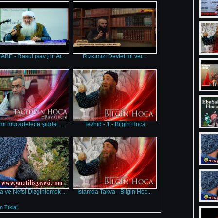
BE - Rasul (sav.) in Ar...
Rızkımızı Devlet mi ver...
ami mücadelede şiddet ...
Tevhid - 1 - Bilgin Hoca
a ve Nefsi Dizginlemek ...
İslamda Takva - Bilgin Hoc...
 Tıkla!