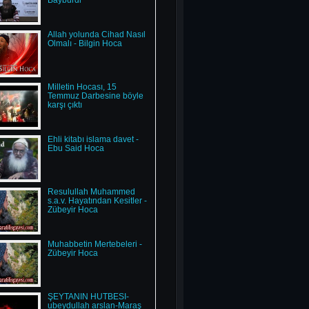
Bayburdi
Allah yolunda Cihad Nasıl
Olmalı - Bilgin Hoca
Milletin Hocası, 15
Temmuz Darbesine böyle
karşı çıktı
Ehli kitabı islama davet -
Ebu Said Hoca
Resulullah Muhammed
s.a.v. Hayatından Kesitler -
Zübeyir Hoca
Muhabbetin Mertebeleri -
Zübeyir Hoca
ŞEYTANIN HUTBESİ-
ubeydullah arslan-Maraş