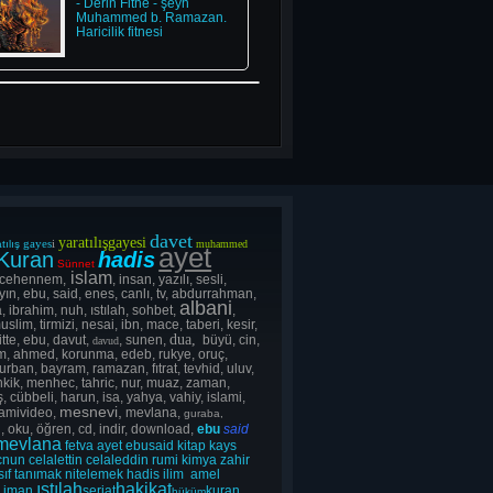
- Derin Fitne - şeyh
Muhammed b. Ramazan.
Haricilik fitnesi
davet
yaratılışgayesi
gayes
i
tılış
muhammed
ayet
Kuran
hadis
Sünnet
islam
 cehennem,
, insan, yazılı, sesli,
yın, ebu, said, enes, canlı, tv, abdurrahman,
albani
, ibrahim, nuh, ıstılah, sohbet,
,
uslim, tirmizi, nesai, ibn, mace, taberi, kesir,
dua,
itte, ebu, davut,
, sunen,
büyü, cin,
davud
lsım, ahmed, korunma, edeb, rukye, oruç,
rban, bayram, ramazan, fıtrat, tevhid, uluv,
ahkik, menhec, tahric, nur, muaz, zaman,
, cübbeli, harun, isa, yahya, vahiy, islami,
mesnevi,
lamivideo,
mevlana,
guraba,
, oku, öğren, cd, indir, download,
ebu
said
mevlana
fetva
ayet
ebusaid
kitap
kays
cnun
celalettin
celaleddin
rumi
kimya
zahir
sıf
tanımak
nitelemek
hadis
ilim
amel
ıstılah
hakikat
s
iman
şeriat
kuran
hüküm