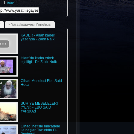
Bildir
r
> Yaratilisgayesi Yöneticisi
KADER - Allah kaderi
yazdıysa - Zakir Naik
İslam'da kadın erkek
eşitiliği - Dr. Zakir Naik
Cihad Meselesi Ebu Said
Hoca
SURİYE MESELELERİ
(YENİ) - EBU SAİD
YARBUZİ
Cihad; nefisle mücadele
ile başlar. Tacuddin El-