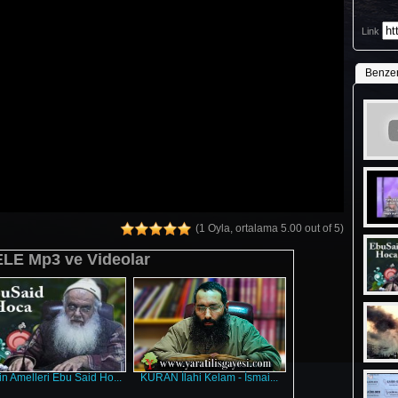
Link
Benze
(1 Oyla, ortalama 5.00 out of 5)
E Mp3 ve Videolar
in Amelleri Ebu Said Ho...
KURAN İlahi Kelam - İsmai...