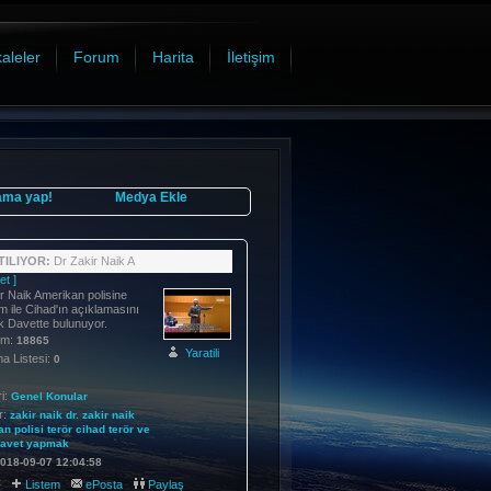
aleler
Forum
Harita
İletişim
ama yap!
Medya Ekle
ILIYOR:
Dr Zakir Naik A
et ]
r Naik Amerikan polisine
m ile Cihad'ın açıklamasını
 Davette bulunuyor.
im:
18865
Yaratili
 Listesi:
0
i:
Genel Konular
r:
zakir
naik
dr.
zakir
naik
an
polisi
terör
cihad
terör
ve
avet
yapmak
018-09-07 12:04:58
:
Listem
ePosta
Paylaş