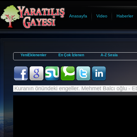
Anasayfa
Video
Haberler
YeniEklenenler
En Çok İzlenen
A-Z Sırala
Kuranın önündeki engeller. Mehmet Balcı oğlu - E