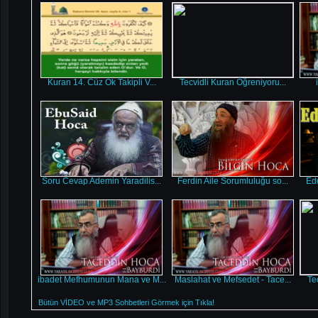
Kuran 14. Cüz Ok Takipli V...
Tecvidli Kuran Öğreniyoru...
Soru Cevap Ademin Yaradilis...
Ferdin Aile Sorumluluğu so...
Ede
ibadet Mefhumunun Mana ve M...
Maslahat ve Mefsedet - Tace...
Te
Bütün VİDEO ve MP3 Sohbetleri Görmek için Tıkla!