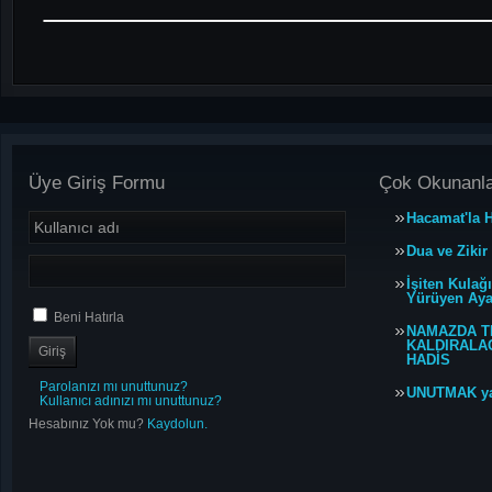
Üye Giriş Formu
Çok Okunanl
Hacamat'la H
Dua ve Zikir
İşiten Kulağ
Yürüyen Ayağ
Beni Hatırla
NAMAZDA T
KALDIRALACA
HADİS
Parolanızı mı unuttunuz?
UNUTMAK y
Kullanıcı adınızı mı unuttunuz?
Hesabınız Yok mu?
Kaydolun.