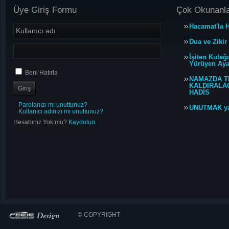
Üye Giriş Formu
Çok Okunanl
Hacamat'la H
Dua ve Zikir
İşiten Kulağ
Yürüyen Ayağ
Beni Hatırla
NAMAZDA T
KALDIRALACA
HADİS
Parolanızı mı unuttunuz?
UNUTMAK y
Kullanıcı adınızı mı unuttunuz?
Hesabınız Yok mu?
Kaydolun.
© COPYRIGHT