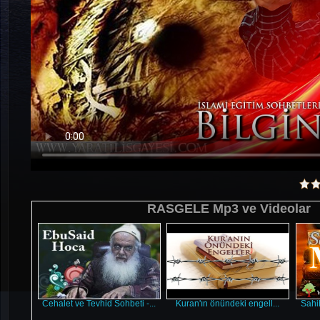
RASGELE Mp3 ve Videolar
Cehalet ve Tevhid Sohbeti -...
Kuran'ın önündeki engell...
Sahih