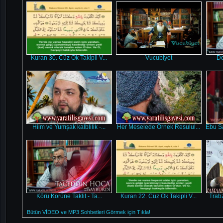
Kuran 30. Cüz Ok Takipli V...
Vucubiyet
Do
Hilm ve Yumşak kalblilik -...
Her Meselede Örnek Resulul...
Ebu Sa
Körü Körüne Taklit - Ta...
Kuran 22. Cüz Ok Takipli V...
Trabz
Bütün VİDEO ve MP3 Sohbetleri Görmek için Tıkla!