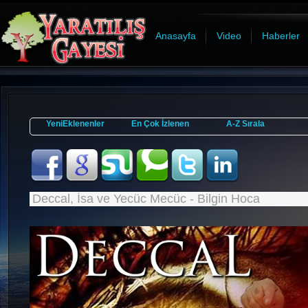
Anasayfa
Video
Haberler
YeniEklenenler
En Çok İzlenen
A-Z Sırala
Deccal, İsa ve Yecüc Mecüc - Bilgin Hoca