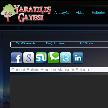
Anasayfa
Video
Haberler
YeniEklenenler
En Çok İzlenen
A-Z Sırala
Cennet Ehlinin Amelleri Mansour Saleeh