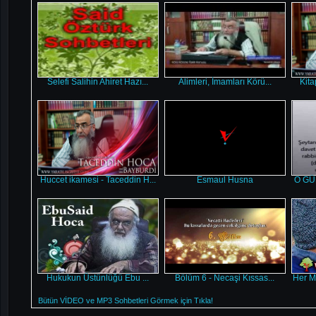
Selefi Salihin Ahiret Hazı...
Alimleri, İmamları Körü...
Kita
Huccet ikamesi - Taceddin H...
Esmaul Husna
O GÜ
Hukukun Üstünlüğü Ebu ...
Bölüm 6 - Necaşi Kıssas...
Her M
Bütün VİDEO ve MP3 Sohbetleri Görmek için Tıkla!