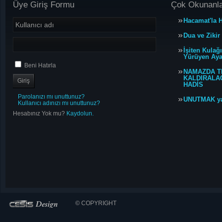
Üye Giriş Formu
Çok Okunanl
Hacamat'la H
Dua ve Zikir
İşiten Kulağ
Yürüyen Ayağ
Beni Hatırla
NAMAZDA T
KALDIRALACA
HADİS
Parolanızı mı unuttunuz?
UNUTMAK y
Kullanıcı adınızı mı unuttunuz?
Hesabınız Yok mu?
Kaydolun.
© COPYRIGHT