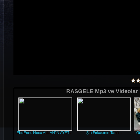
RASGELE Mp3 ve Videolar
EbuEnes Hoca ALLAH'IN AYETL...
Şia Fırkasının Tanıtı...
Gü