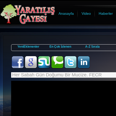
Anasayfa
Video
Haberler
YeniEklenenler
En Çok İzlenen
A-Z Sırala
Her Sabah Gün Doğumu Bir Mucize. FECR