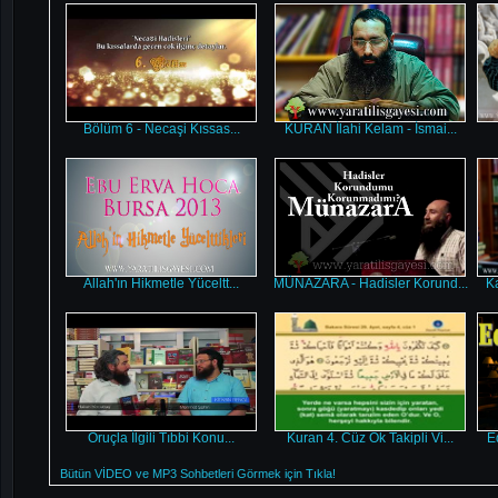
Bölüm 6 - Necaşi Kıssas...
KURAN İlahi Kelam - İsmai...
Allah'ın Hikmetle Yüceltt...
MÜNAZARA - Hadisler Korund...
Ka
Oruçla İlgili Tıbbi Konu...
Kuran 4. Cüz Ok Takipli Vi...
E
Bütün VİDEO ve MP3 Sohbetleri Görmek için Tıkla!