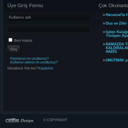
Üye Giriş Formu
Çok Okunanl
Hacamat'la H
Dua ve Zikir
İşiten Kulağ
Yürüyen Ayağ
Beni Hatırla
NAMAZDA T
KALDIRALACA
HADİS
Parolanızı mı unuttunuz?
UNUTMAK y
Kullanıcı adınızı mı unuttunuz?
Hesabınız Yok mu?
Kaydolun.
© COPYRIGHT