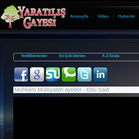
Anasayfa
Video
Haberler
YeniEklenenler
En Çok İzlenen
A-Z Sırala
Muhkem Müteşabih ayetler - Ebu Said