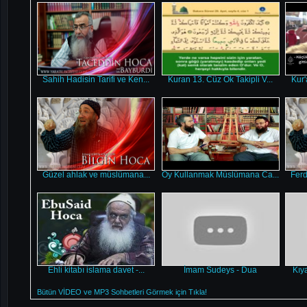
Sahih Hadisin Tarifi ve Ken...
Kuran 13. Cüz Ok Takipli V...
Kur'
Güzel ahlak ve müslümana...
Oy Kullanmak Müslümana Ca...
Ferd
Ehli kitabı islama davet -...
İmam Sudeys - Dua
Kıy
Bütün VİDEO ve MP3 Sohbetleri Görmek için Tıkla!