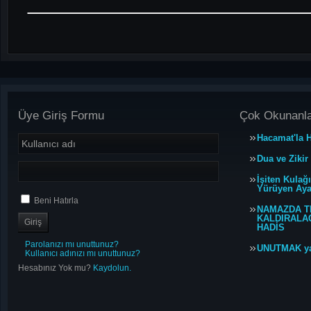
Üye Giriş Formu
Çok Okunanl
Hacamat'la H
Dua ve Zikir
İşiten Kulağ
Yürüyen Ayağ
Beni Hatırla
NAMAZDA T
KALDIRALACA
HADİS
Parolanızı mı unuttunuz?
UNUTMAK y
Kullanıcı adınızı mı unuttunuz?
Hesabınız Yok mu?
Kaydolun.