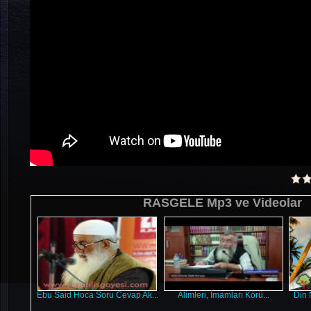
RASGELE Mp3 ve Videolar
Ebu Said Hoca Soru Cevap Ak...
Alimleri, İmamları Körü...
Din 