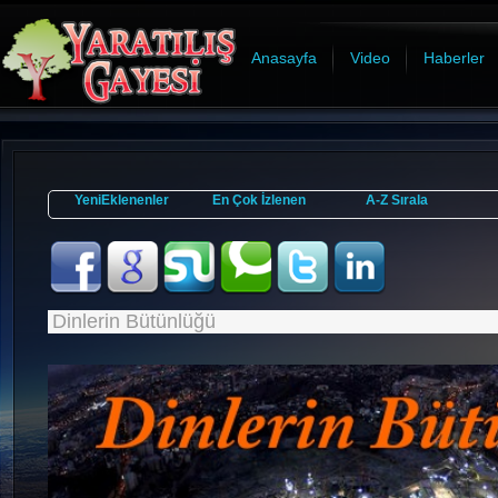
Anasayfa
Video
Haberler
YeniEklenenler
En Çok İzlenen
A-Z Sırala
Dinlerin Bütünlüğü