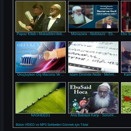
Papaz Kitab-ı Mukaddes'dek...
Münazara - Abdülaziz - Eb...
Ebu Sa
Oruçluyken Diş Macunu Ve ...
Islam Dininde Akide - Mehm...
Kain
NASHEED1
Ana Babaya Karşı - Soruml...
Bütün VİDEO ve MP3 Sohbetleri Görmek için Tıkla!