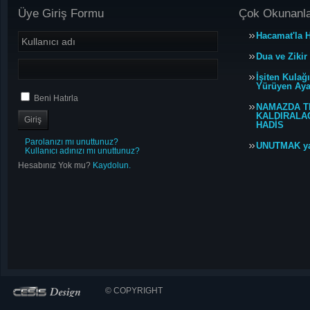
Üye Giriş Formu
Çok Okunanl
Hacamat'la H
Dua ve Zikir
İşiten Kulağ
Yürüyen Ayağ
Beni Hatırla
NAMAZDA T
KALDIRALACA
HADİS
Parolanızı mı unuttunuz?
UNUTMAK y
Kullanıcı adınızı mı unuttunuz?
Hesabınız Yok mu?
Kaydolun.
© COPYRIGHT