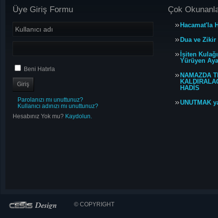
Üye Giriş Formu
Çok Okunanl
Hacamat'la H
Dua ve Zikir
İşiten Kulağ
Yürüyen Ayağ
Beni Hatırla
NAMAZDA T
KALDIRALACA
HADİS
Parolanızı mı unuttunuz?
UNUTMAK y
Kullanıcı adınızı mı unuttunuz?
Hesabınız Yok mu?
Kaydolun.
© COPYRIGHT