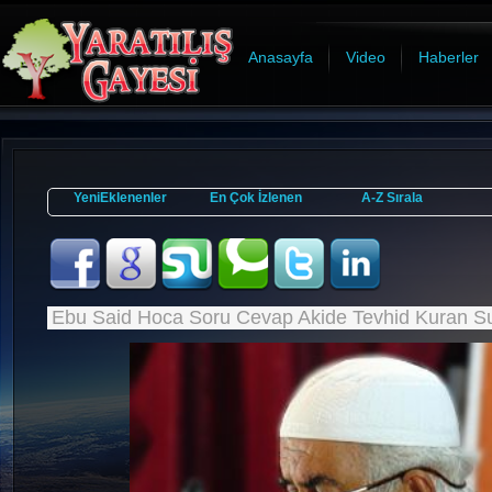
Anasayfa
Video
Haberler
YeniEklenenler
En Çok İzlenen
A-Z Sırala
Ebu Said Hoca Soru Cevap Akide Tevhid Kuran S