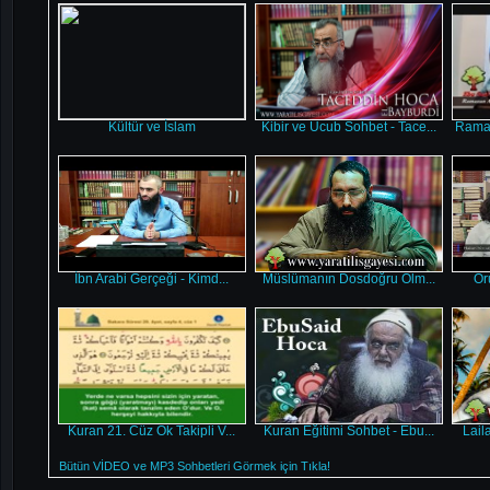
Kültür ve İslam
Kibir ve Ucub Sohbet - Tace...
Ramaz
İbn Arabi Gerçeği - Kimd...
Müslümanın Dosdoğru Olm...
Oru
Kuran 21. Cüz Ok Takipli V...
Kuran Eğitimi Sohbet - Ebu...
Laila
Bütün VİDEO ve MP3 Sohbetleri Görmek için Tıkla!