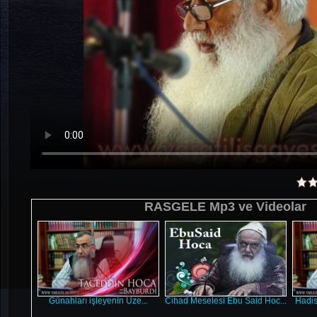
RASGELE Mp3 ve Videolar
Günahları işleyenin Üze...
Cihad Meselesi Ebu Said Hoc...
Hadis