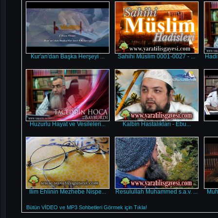
Kur'an'dan Başka Herşeyi ...
Sahihi Müslim 0001-0027 - ...
Hadi
Huzurlu Hayat ve Vesileleri...
Kalbin Hastalıkları - Ebu...
İlim Ehlinin Mezhebe Nispe...
Resulullah Muhammed s.a.v. ...
Muhk
Bütün VİDEO ve MP3 Sohbetleri Görmek için Tıkla!