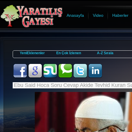
Anasayfa
Video
Haberler
YeniEklenenler
En Çok İzlenen
A-Z Sırala
Ebu Said Hoca Soru Cevap Akide Tevhid Kuran S