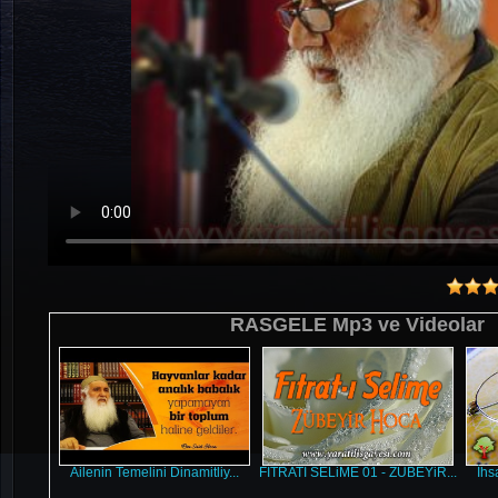
RASGELE Mp3 ve Videolar
Ailenin Temelini Dinamitliy...
FITRATI SELiME 01 - ZUBEYiR...
İhs