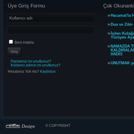
Üye Giriş Formu
Çok Okunanl
Hacamat'la H
Dua ve Zikir
İşiten Kulağ
Yürüyen Ayağ
Beni Hatırla
NAMAZDA T
KALDIRALACA
HADİS
Parolanızı mı unuttunuz?
UNUTMAK y
Kullanıcı adınızı mı unuttunuz?
Hesabınız Yok mu?
Kaydolun.
© COPYRIGHT