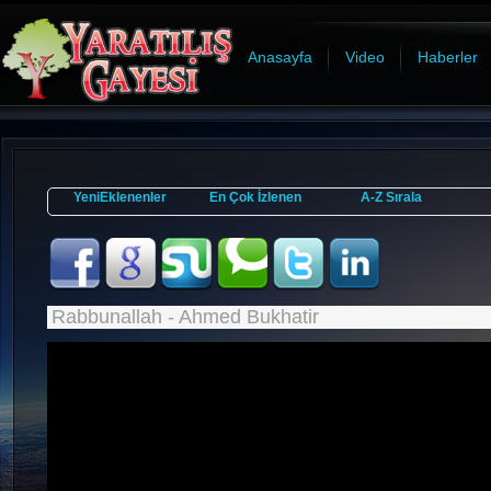
Anasayfa
Video
Haberler
YeniEklenenler
En Çok İzlenen
A-Z Sırala
Rabbunallah - Ahmed Bukhatir