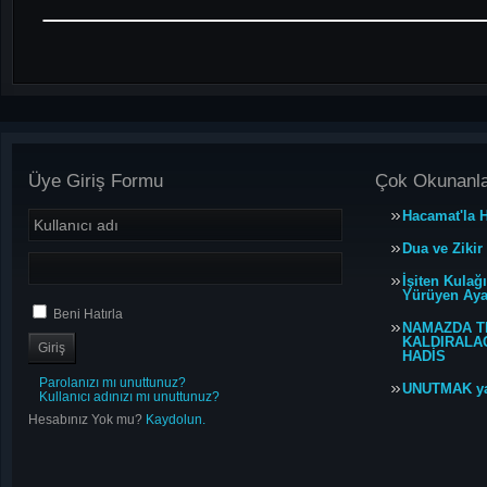
Üye Giriş Formu
Çok Okunanl
Hacamat'la H
Dua ve Zikir
İşiten Kulağ
Yürüyen Ayağ
Beni Hatırla
NAMAZDA T
KALDIRALACA
HADİS
Parolanızı mı unuttunuz?
UNUTMAK y
Kullanıcı adınızı mı unuttunuz?
Hesabınız Yok mu?
Kaydolun.