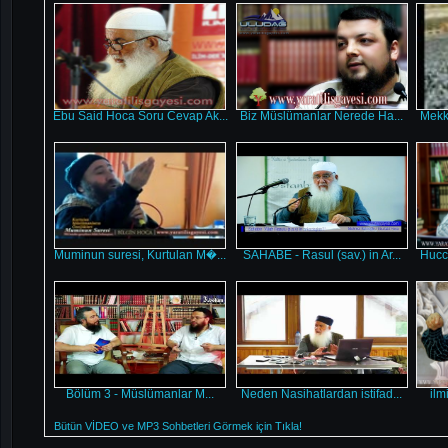
Ebu Said Hoca Soru Cevap Ak...
Biz Müslümanlar Nerede Ha...
Mekk
Muminun suresi, Kurtulan M�...
SAHABE - Rasul (sav.) in Ar...
Hucce
Bölüm 3 - Müslümanlar M...
Neden Nasihatlardan istifad...
ilm
Bütün VİDEO ve MP3 Sohbetleri Görmek için Tıkla!