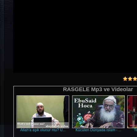
RASGELE Mp3 ve Videolar
Allah'a aşık olunur mu? U...
Kücülen Dünyada islam - ...
T