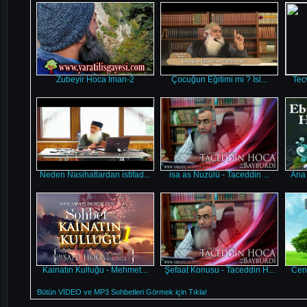
Zubeyir Hoca İman-2
Çocuğun Eğitimi mi ? Isl...
Tecv
Neden Nasihatlardan istifad...
isa as Nuzülü - Taceddin ...
Ana 
Kainatın Kulluğu - Mehmet...
Şefaat Konusu - Taceddin H...
Cenn
Bütün VİDEO ve MP3 Sohbetleri Görmek için Tıkla!