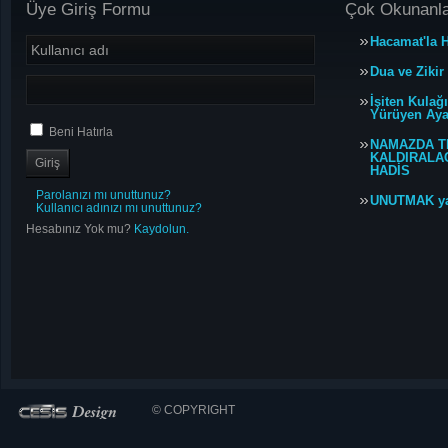
Üye Giriş Formu
Çok Okunanl
Hacamat'la H
Dua ve Zikir
İşiten Kulağ
Yürüyen Ayağ
Beni Hatırla
NAMAZDA T
KALDIRALACA
HADİS
Parolanızı mı unuttunuz?
UNUTMAK y
Kullanıcı adınızı mı unuttunuz?
Hesabınız Yok mu?
Kaydolun.
© COPYRIGHT