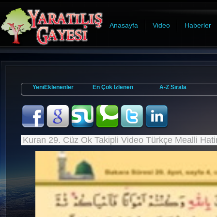
Anasayfa
Video
Haberler
YeniEklenenler
En Çok İzlenen
A-Z Sırala
Kuran 29. Cüz Ok Takipli Video Türkçe Mealli Hat