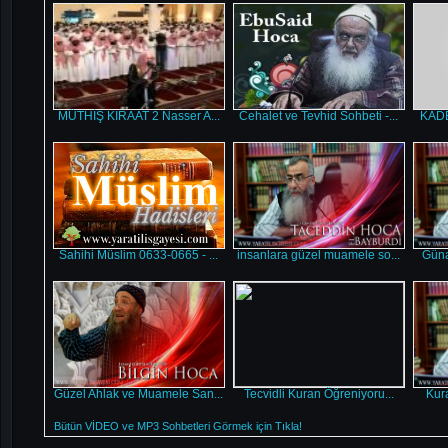
MÜTHİŞ KIRAAT 2 Nasser A...
Cehalet ve Tevhid Sohbeti -...
KADER
Sahihi Müslim 0633-0665 - ...
insanlara güzel muamele so...
Güna
Güzel Ahlak ve Muamele San...
Tecvidli Kuran Öğreniyoru...
Kura
Bütün VİDEO ve MP3 Sohbetleri Görmek için Tıkla!