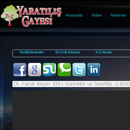
Anasayfa
Video
Haberler
YeniEklenenler
En Çok İzlenen
A-Z Sırala
Dr. Faruk Beşer. Ehl-i Sünnette ve Selefilik -2.Böl