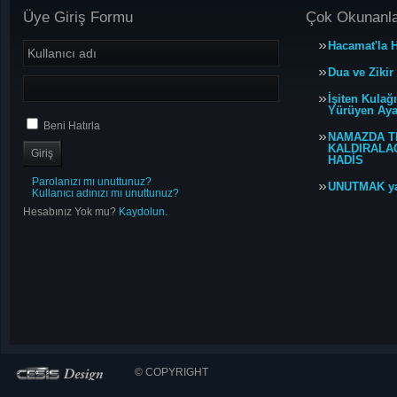
Üye Giriş Formu
Çok Okunanl
Hacamat'la H
Dua ve Zikir
İşiten Kulağ
Yürüyen Ayağ
Beni Hatırla
NAMAZDA T
KALDIRALACA
HADİS
Parolanızı mı unuttunuz?
UNUTMAK y
Kullanıcı adınızı mı unuttunuz?
Hesabınız Yok mu?
Kaydolun.
© COPYRIGHT