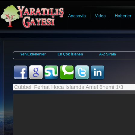
Anasayfa
Video
Haberler
YeniEklenenler
En Çok İzlenen
A-Z Sırala
Cübbeli Ferhat Hoca Islamda Amel önemi 1/3