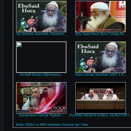
Oy Vermek caizmidir, Haramm...
Ebu Said Hoca Soru Cevap Ak...
Tecvidli Kuran Öğreniyoru...
Soru Cevap Seminer 2007 1 E...
Günahların Fert ve Toplum...
DUAMIZ NEDEN KABUL OLMUYOR?..
Bütün VİDEO ve MP3 Sohbetleri Görmek için Tıkla!