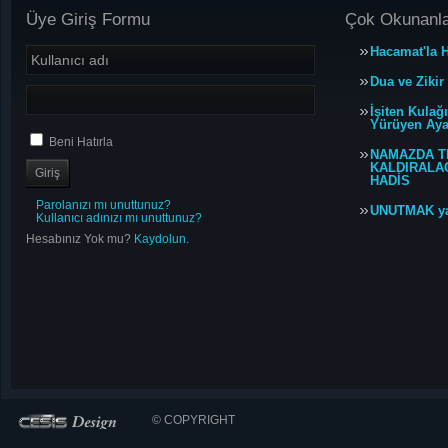
Üye Giriş Formu
Çok Okunanl
Hacamat'la H
Dua ve Zikir
İşiten Kulağ
Yürüyen Ayağ
Beni Hatırla
NAMAZDA T
KALDIRALACA
HADİS
Parolanızı mı unuttunuz?
UNUTMAK y
Kullanıcı adınızı mı unuttunuz?
Hesabınız Yok mu?
Kaydolun.
© COPYRIGHT