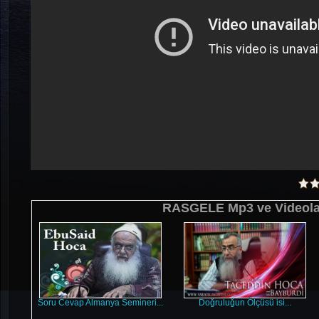
RASGELE Mp3 ve Videola
Soru Cevap Almanya Semineri...
Doğruluğun Ölçüsü isi...