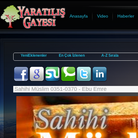
Anasayfa
Video
Haberler
YeniEklenenler
En Çok İzlenen
A-Z Sırala
Sahihi Müslim 0351-0370 - Ebu Emre