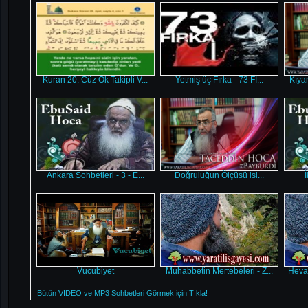
Kuran 20. Cüz Ok Takipli V...
Yetmiş üç Fırka - 73 FI...
Kıyam
Ankara Sohbetleri - 3 - E...
Doğruluğun Ölçüsü isi...
Vucubiyet
Muhabbetin Mertebeleri - Z...
Hevay
Bütün VİDEO ve MP3 Sohbetleri Görmek için Tıkla!