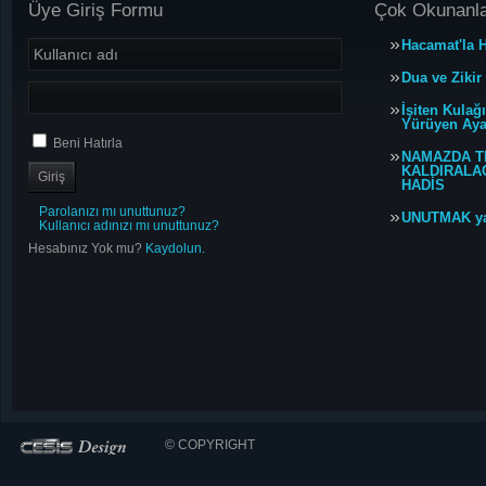
Üye Giriş Formu
Çok Okunanl
Hacamat'la H
Dua ve Zikir
İşiten Kulağ
Yürüyen Ayağ
Beni Hatırla
NAMAZDA T
KALDIRALACA
HADİS
Parolanızı mı unuttunuz?
UNUTMAK y
Kullanıcı adınızı mı unuttunuz?
Hesabınız Yok mu?
Kaydolun.
© COPYRIGHT