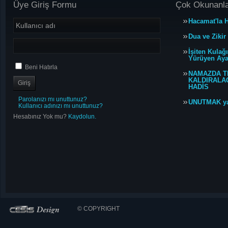
Üye Giriş Formu
Çok Okunanl
Hacamat'la H
Dua ve Zikir
İşiten Kulağ
Yürüyen Ayağ
Beni Hatırla
NAMAZDA T
KALDIRALACA
HADİS
Parolanızı mı unuttunuz?
UNUTMAK y
Kullanıcı adınızı mı unuttunuz?
Hesabınız Yok mu?
Kaydolun.
© COPYRIGHT