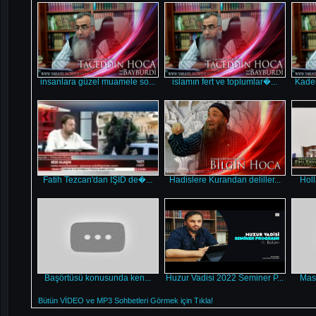
insanlara güzel muamele so...
islamın fert ve toplumlar�...
Kader
Fatih Tezcan'dan IŞİD de�...
Hadislere Kurandan deliller...
Holl
Başörtüsü konusunda ken...
Huzur Vadisi 2022 Seminer P...
Mash
Bütün VİDEO ve MP3 Sohbetleri Görmek için Tıkla!