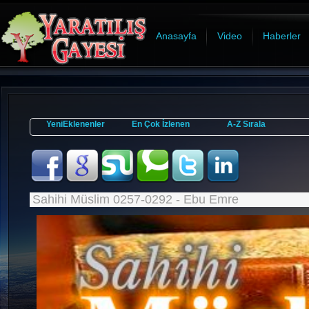
Anasayfa
Video
Haberler
YeniEklenenler
En Çok İzlenen
A-Z Sırala
Sahihi Müslim 0257-0292 - Ebu Emre