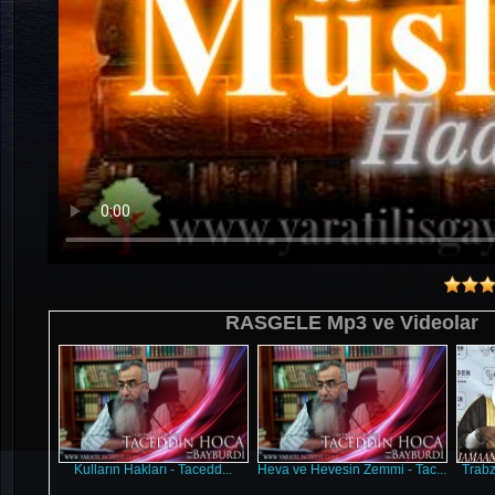
RASGELE Mp3 ve Videolar
Kulların Hakları - Tacedd...
Heva ve Hevesin Zemmi - Tac...
Trabz