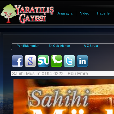
Anasayfa
Video
Haberler
YeniEklenenler
En Çok İzlenen
A-Z Sırala
Sahihi Müslim 0194-0222 - Ebu Emre