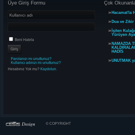
Üye Giriş Formu
Çok Okunanl
Hacamat'la H
Dua ve Zikir
İşiten Kulağ
Yürüyen Ayağ
Beni Hatırla
NAMAZDA T
KALDIRALACA
HADİS
Parolanızı mı unuttunuz?
UNUTMAK y
Kullanıcı adınızı mı unuttunuz?
Hesabınız Yok mu?
Kaydolun.
© COPYRIGHT