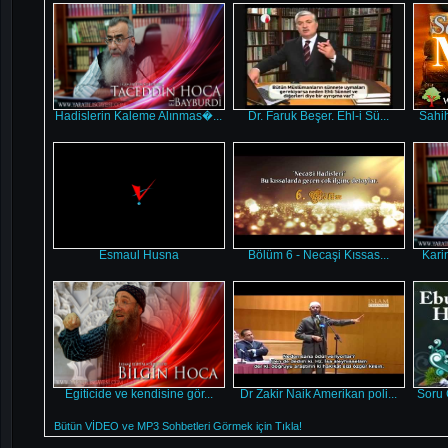
Hadislerin Kaleme Alınmas�...
Dr. Faruk Beşer. Ehl-i Sü...
Sahih
Esmaul Husna
Bölüm 6 - Necaşi Kıssas...
Karin
Egiticide ve kendisine gör...
Dr Zakir Naik Amerikan poli...
Soru 
Bütün VİDEO ve MP3 Sohbetleri Görmek için Tıkla!