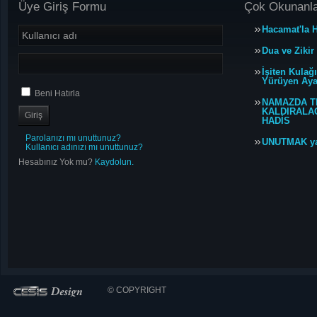
Üye Giriş Formu
Çok Okunanl
Hacamat'la H
Dua ve Zikir
İşiten Kulağ
Yürüyen Ayağ
Beni Hatırla
NAMAZDA T
KALDIRALACA
HADİS
Parolanızı mı unuttunuz?
UNUTMAK y
Kullanıcı adınızı mı unuttunuz?
Hesabınız Yok mu?
Kaydolun.
© COPYRIGHT