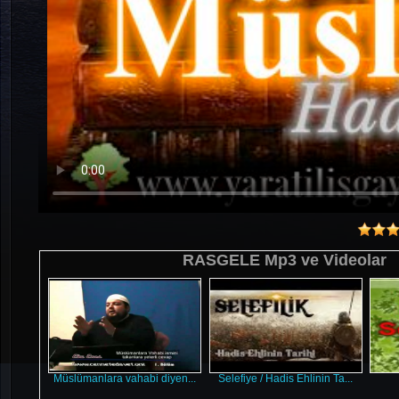
RASGELE Mp3 ve Videolar
Müslümanlara vahabi diyen...
Selefiye / Hadis Ehlinin Ta...