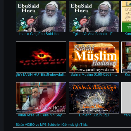
İman'a Giriş Ebu Said Hoc...
Egitim Ve Ana Babalık - E...
Kura
ŞEYTANIN HUTBESİ-ubeydull...
Sahihi Müslim 0160-0168 - ...
Kur
Allah Azze Ve Celle nin Say...
Dinlerin Bütünlüğü
Yahu
Bütün VİDEO ve MP3 Sohbetleri Görmek için Tıkla!