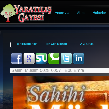
Anasayfa
Video
Haberler
YeniEklenenler
En Çok İzlenen
A-Z Sırala
Sahihi Müslim 0028-0057 - Ebu Emre