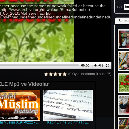
either because the server or network failed or because the
Link
: http://www.archive.org/download/BursaSohbetleri-
_05_2010/MahsereHazirlik-
undefinedundefinedundefinedundefinedundefinedundefinedundefinedu
Benze
00:00
(0 Oyla, ortalama 0 out of 5)
E Mp3 ve Videolar
hi Müslim 0194-0222 - ...
Kabir Ehline Sığınma Riv...