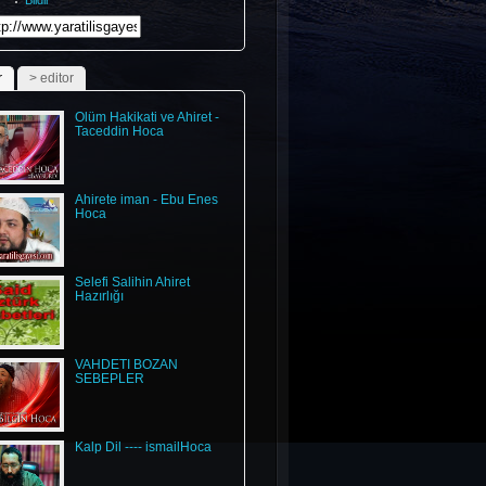
Bildir
ndefinedundefinedundefinedundefinedundefinedundefined
r
> editor
Ölüm Hakikati ve Ahiret -
Taceddin Hoca
Ahirete iman - Ebu Enes
Hoca
Selefi Salihin Ahiret
Hazırlığı
VAHDETİ BOZAN
SEBEPLER
Kalp Dil ---- ismailHoca