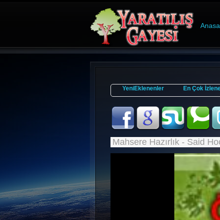
Anasa
YeniEklenenler
En Çok İzlen
Mahsere Hazırlık - Said Ho