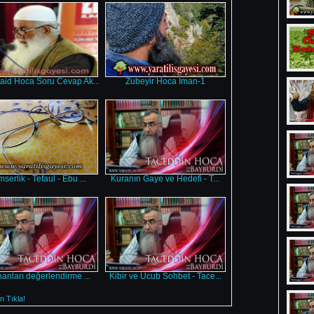
aid Hoca Soru Cevap Ak...
Zubeyir Hoca İman-1
mserlik - Tefaul - Ebu ...
Kuranın Gaye ve Hedefi - T...
nanları değerlendirme ...
Kibir ve Ucub Sohbet - Tace...
 Tıkla!