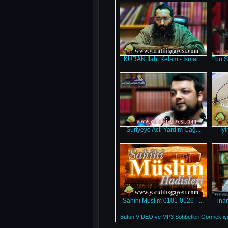
KURAN İlahi Kelam - İsmai...
Ebu S
Suriyeye Acil Yardım Çağ...
İyi
Sahihi Müslim 0101-0126 - ...
ina
Bütün VİDEO ve MP3 Sohbetleri Görmek için