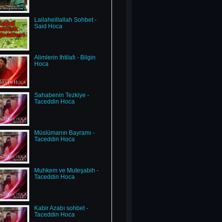
Lailaheillallah Sohbet -
Said Hoca
Alimlerin İhtilafı - Bilgin
Hoca
Sahabenin Tezkiye -
Taceddin Hoca
Müslümanın Bayramı -
Taceddin Hoca
Muhkem ve Muteşabih -
Taceddin Hoca
Kabir Azabı sohbet -
Taceddin Hoca