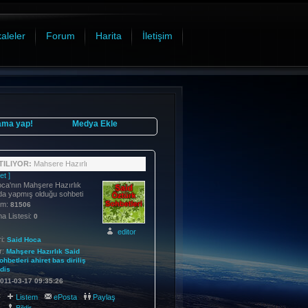
aleler
Forum
Harita
İletişim
ama yap!
Medya Ekle
ILIYOR:
Mahsere Hazırlı
et ]
ca'nın Mahşere Hazırlık
da yapmış olduğu sohbeti
im:
81506
 Listesi:
0
editor
i:
Said Hoca
r:
Mahşere
Hazırlık
Said
ohbetleri
ahiret
bas
diriliş
dis
011-03-17 09:35:26
:
Listem
ePosta
Paylaş