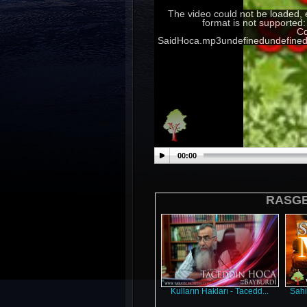
The video could not be loaded, 
format is not supported
Cd
SaidHoca.mp3undefinedundefined
00:00
RASGEL
Kulların Hakları - Tacedd...
Sahi