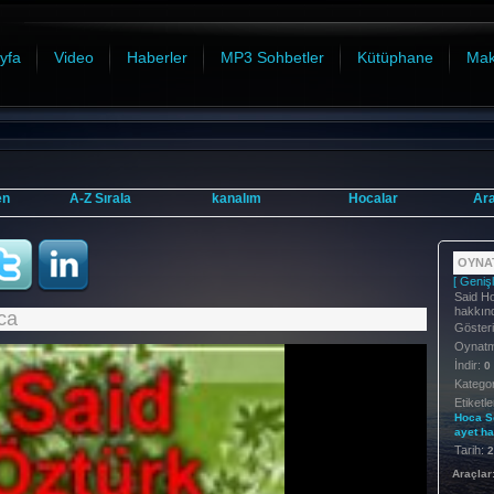
yfa
Video
Haberler
MP3 Sohbetler
Kütüphane
Mak
en
A-Z Sırala
kanalım
Hocalar
Ar
OYNAT
[ Genişl
Said Ho
hakkın
ca
Göster
Oynatma
İndir:
0
Kategor
Etiketle
Hoca
S
ayet
ha
Tarih:
2
Araçlar