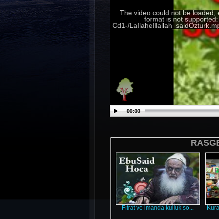
The video could not be loaded, 
format is not supported
Cd1-/LaIlaheIllallah_saidOzturk
00:00
RASGE
Fıtrat ve imanda kulluk so...
Kura