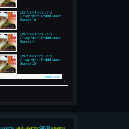
Ebu Said Hoca Soru
Cevap Akide Tevhid Kuran
Sunnet 16
Ebu Said Hoca Soru
Cevap Akide Tevhid Kuran
Sunnet 4
Ebu Said Hoca Soru
Cevap Akide Tevhid Kuran
Sunnet 15
Hepsini Gör
davet
yaratılışgayesi
gayes
i
tılış
muhammed