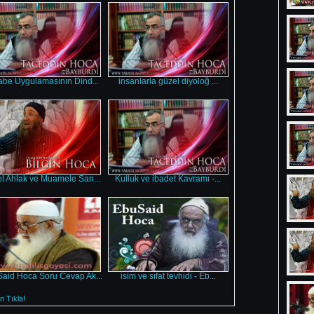
be Uygulamasının Dind...
insanlarla güzel diyoloğ ...
l Ahlak ve Muamele San...
Kulluk ve ibadet Kavramı -...
aid Hoca Soru Cevap Ak...
isim ve sıfat tevhidi - Eb...
 Tıkla!