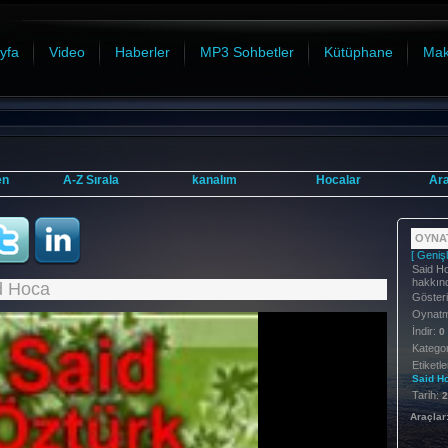
yfa
Video
Haberler
MP3 Sohbetler
Kütüphane
Mak
en
A-Z Sırala
kanalım
Hocalar
Ar
OYNAT
[ Genişl
Said Hoc
hakkın
id Hoca
Göster
Oynatma
İndir:
0
Kategor
Etiketle
Said
H
Tarih:
2
Araçlar