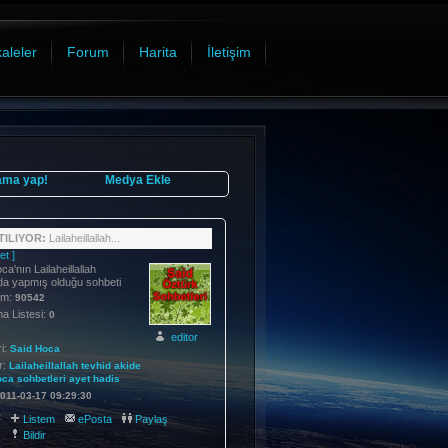
aleler
Forum
Harita
İletişim
ama yap!
Medya Ekle
ILIYOR:
Lailaheillallah...
et ]
a'nın Lailaheillallah
da yapmış olduğu sohbeti
im:
90542
 Listesi:
0
editor
i:
Said Hoca
r:
Lailaheillallah
tevhid
akide
oca
sohbetleri
ayet
hadis
011-03-17 09:29:30
:
Listem
ePosta
Paylaş
Bildir