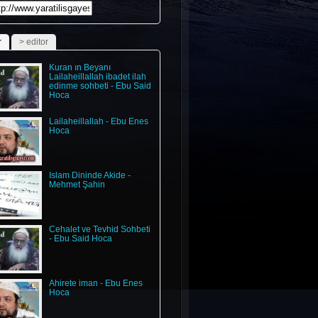
edundefinedundefinedundefinedundefinedundefinedundefinedundefined
r
> editor
Kuran ın Beyanı
Lailaheillallah ibadet ilah
edinme sohbeti - Ebu Said
Hoca
Lailaheillallah - Ebu Enes
Hoca
Islam Dininde Akide -
Mehmet Şahin
Cehalet ve Tevhid Sohbeti
- Ebu Said Hoca
Ahirete iman - Ebu Enes
Hoca