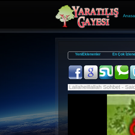
Anasa
YeniEklenenler
En Çok İzlen
Lailaheillallah Sohbet - Sa