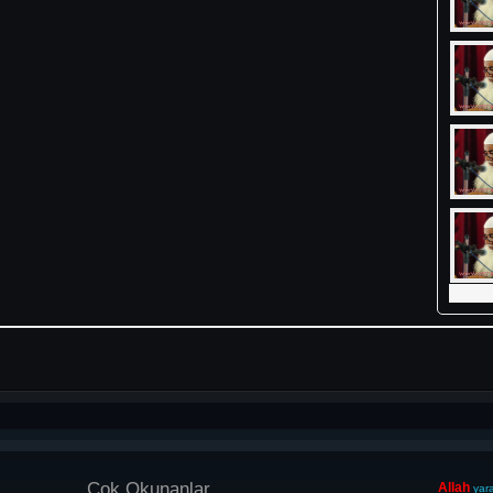
Çok Okunanlar
Allah
yara