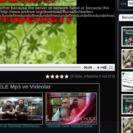
Link
either because the server or network failed or because the
: http://www.archive.org/download/BursaSohbetleri-
.mp3undefinedundefinedundefinedundefinedundefinedundefinedundefin
Benze
00:00
(0 Oyla, ortalama 0 out of 5)
LE Mp3 ve Videolar
n ve Sünnete Dönmenin...
Sünnete Göre Haraket Etme...