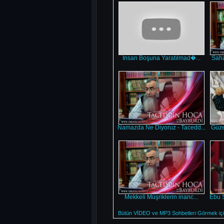
İnsan Boşuna Yaratılmad�...
Saha
Namazda Ne Diyoruz - Tacedd...
Güze
Mekkeli Müşriklerin inanc...
Ebu S
Bütün VİDEO ve MP3 Sohbetleri Görmek için