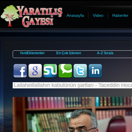
Anasayfa
Video
Haberler
YeniEklenenler
En Çok İzlenen
A-Z Sırala
Lailaheillallahın kabulünün şartları - Taceddin Hoc