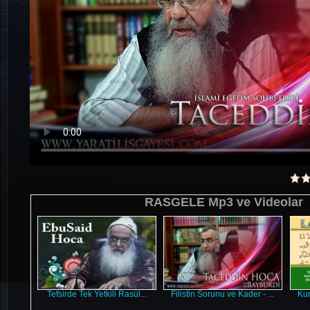
RASGELE Mp3 ve Videolar
Tefsirde Tek Yetkili Rasül...
Filistin Sorunu ve Kader - ...
Kur