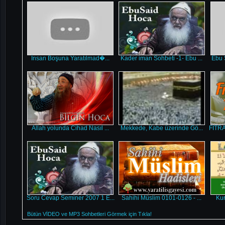
İnsan Boşuna Yaratılmad�...
Kader iman Sohbeti -1- Ebu ...
Ebu 
Allah yolunda Cihad Nasıl ...
Mekkede, Kabe üzerinde Gö...
FITRA
Soru Cevap Seminer 2007 1 E...
Sahihi Müslim 0101-0126 - ...
Kur
Bütün VİDEO ve MP3 Sohbetleri Görmek için Tıkla!