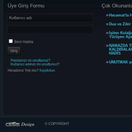
Üye Giriş Formu
Çok Okunanl
Hacamat'la H
Dua ve Zikir
İşiten Kulağ
Yürüyen Ayağ
Beni Hatırla
NAMAZDA T
KALDIRALACA
HADİS
Parolanızı mı unuttunuz?
UNUTMAK y
Kullanıcı adınızı mı unuttunuz?
Hesabınız Yok mu?
Kaydolun.
© COPYRIGHT