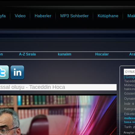
yfa
Video
Haberler
MP3 Sohbetler
Kütüphane
Mak
en
A-Z Sırala
kanalım
Hocalar
Ar
OYNAT
[ Genişl
Taceddi
Mübeyy
sal oluşu - Taceddin Hoca
hakkın
Göster
Oynatma
İndir:
0
Kategor
Etiketle
mufass
hoca
s
Tarih:
2
Araçlar