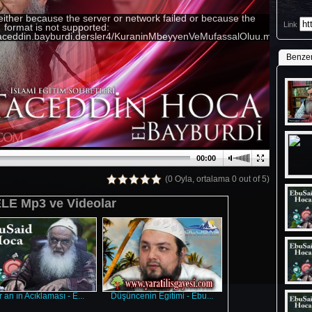
either because the server or network failed or because the
Link
format is not supported:
/taceddin.bayburdi.dersler4/KuraninMbeyyenVeMufassalOluu.mp3undef
Benze
00:00
(0 Oyla, ortalama 0 out of 5)
E Mp3 ve Videolar
 an ın Acıklaması - E...
Düşüncenin Egitimi - Ebu...