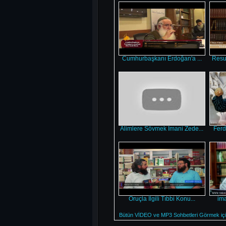
Cumhurbaşkanı Erdoğan'a ...
Resul
Alimlere Sövmek Imani Zede...
Ferd
Oruçla İlgili Tıbbi Konu...
ima
Bütün VİDEO ve MP3 Sohbetleri Görmek için