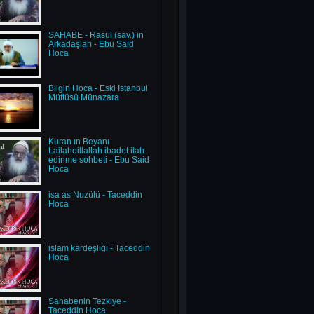
SAHABE - Rasul (sav.) in
Arkadaşları - Ebu Said
Hoca
Bilgin Hoca - Eski İstanbul
Müftüsü Münazara
Kuran ın Beyanı
Lailaheillallah ibadet ilah
edinme sohbeti - Ebu Said
Hoca
isa as Nuzülü - Taceddin
Hoca
islam kardeşliği - Taceddin
Hoca
Sahabenin Tezkiye -
Taceddin Hoca