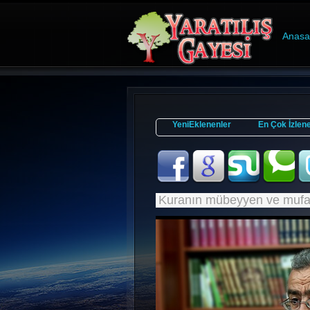
Anasa
YeniEklenenler
En Çok İzlen
Kuranın mübeyyen ve mufas