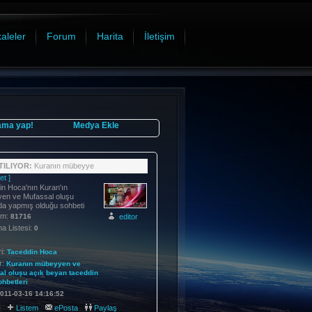
aleler
Forum
Harita
İletişim
ama yap!
Medya Ekle
ILIYOR:
Kuranın mübeyye
et ]
n Hoca'nın Kuran'ın
en ve Mufassal oluşu
da yapmış olduğu sohbeti
im:
editor
81716
 Listesi:
0
i:
Taceddin Hoca
r:
Kuranın
mübeyyen
ve
al
oluşu
açık
beyan
taceddin
ohbetleri
011-03-16 14:16:52
:
Listem
ePosta
Paylaş