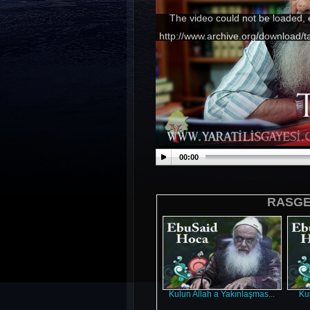
The video could not be loaded, 
http://www.archive.org/download
00:00
RASGEL
Kulun Allah a Yakınlaşmas...
Kur