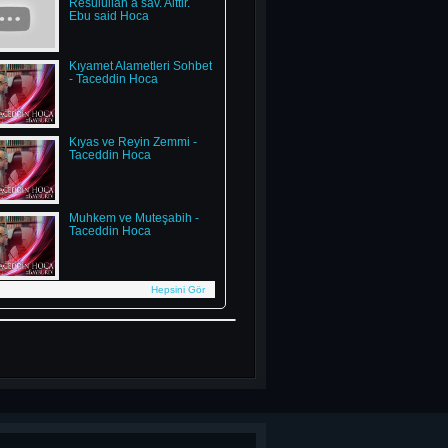
Resulullah a sav. Aittir.
Ebu said Hoca
Kıyamet Alametleri Sohbet
- Taceddin Hoca
Kıyas ve Reyin Zemmi -
Taceddin Hoca
Muhkem ve Muteşabih -
Taceddin Hoca
Hepsini Gör