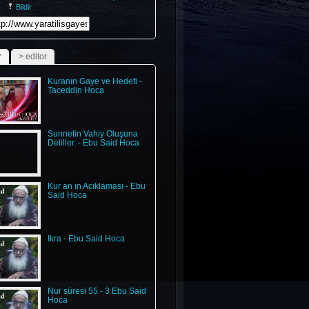
Bildir
inedundefinedundefinedundefinedundefinedundefinedundefinedundefi
r
> editor
Kuranın Gaye ve Hedefi -
Taceddin Hoca
Sunnetin Vahiy Oluşuna
Deliller. - Ebu Said Hoca
Kur an ın Acıklaması - Ebu
Said Hoca
İkra - Ebu Said Hoca
Nur süresi 55 - 3 Ebu Said
Hoca