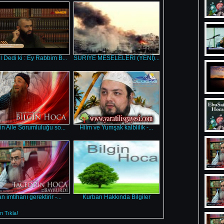
 Dedi ki : Ey Rabbim B...
SURİYE MESELELERİ (YENİ)...
in Aile Sorumluluğu so...
Hilm ve Yumşak kalblilik -...
n imtihanı gerektirir -...
Kurban Hakkında Bilgiler
 Tıkla!