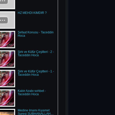
HZ MEHDİ KİMDİR ?
Şefaat Konusu - Taceddin
Hoca
Şirk ve Küfür Çeşitleri - 2 -
Taceddin Hoca
Şirk ve Küfür Çeşitleri - 1 -
Taceddin Hoca
Kabir Azabı sohbet -
Taceddin Hoca
Medine İmamı Kıyamet
Suresi SUBHANALLAH....