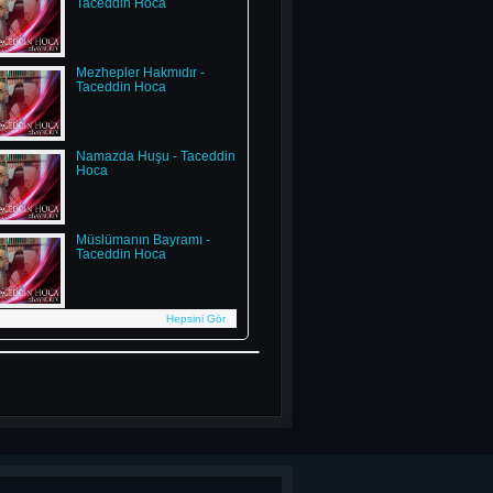
Taceddin Hoca
Mezhepler Hakmıdır -
Taceddin Hoca
Namazda Huşu - Taceddin
Hoca
Müslümanın Bayramı -
Taceddin Hoca
Hepsini Gör