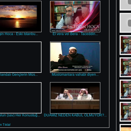
gin Hoca - Eski İstanbu...
El vera vel Bera - Taceddin...
landalı Gençlerin Müs...
Müslümanlara vahabi diyen...
lun (sav) Her Konustuğ...
DUAMIZ NEDEN KABUL OLMUYOR?...
 Tıkla!