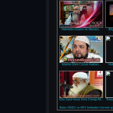
Hikmetin Anlamı ve Manası...
Bil
Islama Göre Cocuk Hakları...
Hol
Ebu Said Hoca Soru Cevap Ak...
Rasu
Bütün VİDEO ve MP3 Sohbetleri Görmek için