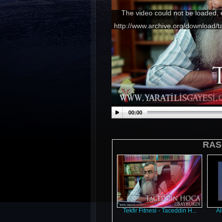
The video could not be loaded, 
http://www.archive.org/download
00:00
RAS
Tekfir Fitnesi - Taceddin H...
Al