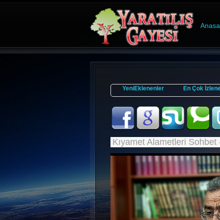
Anasa
YeniEklenenler
En Çok İzlen
Kıyamet Alametleri Sohbet