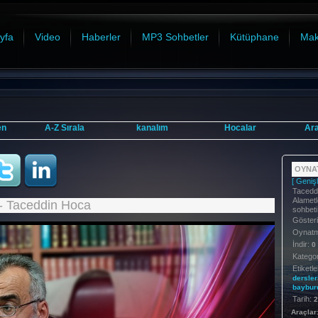
yfa
Video
Haberler
MP3 Sohbetler
Kütüphane
Mak
en
A-Z Sırala
kanalım
Hocalar
Ar
OYNAT
[ Genişl
Tacedd
Alametl
 - Taceddin Hoca
sohbeti
Göster
Oynatma
İndir:
0
Kategor
Etiketle
dersler
baybur
Tarih:
2
Araçlar