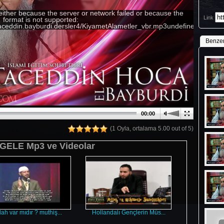
either because the server or network failed or because the
Link
format is not supported:
/taceddin.bayburdi.dersler4/KiyametAlametler_vbr.mp3undefinedundef
Benze
00:00
(1 Oyla, ortalama 5.00 out of 5)
GELE Mp3 ve Videolar
lah var mıdır ? muthiş...
Hollandalı Gençlerin Müs...