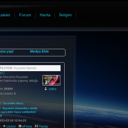
aleler
Forum
Harita
İletişim
ama yap!
Medya Ekle
ILIYOR:
Kıyamet Alametl
et ]
in Hoca'nın Kıyamet
eri hakkında yapmış olduğu
im:
editor
85890
 Listesi:
0
i:
Taceddin Hoca
r:
Kıyamet
alametleri
akide
i
taceddin
hoca
sohbetleri
di
011-03-16 12:04:25
:
Listem
ePosta
Paylaş