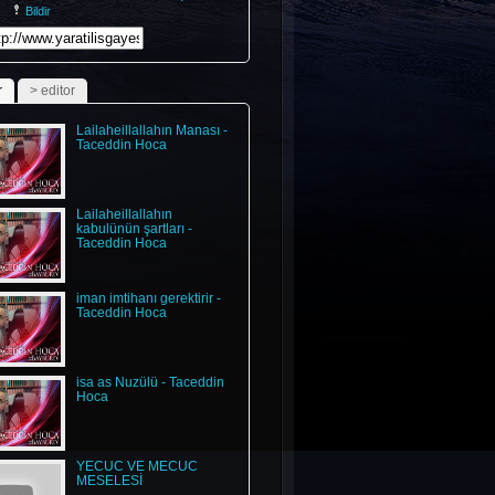
Bildir
inedundefinedundefinedundefinedundefinedundefinedundefinedundefin
r
> editor
Lailaheillallahın Manası -
Taceddin Hoca
Lailaheillallahın
kabulünün şartları -
Taceddin Hoca
iman imtihanı gerektirir -
Taceddin Hoca
isa as Nuzülü - Taceddin
Hoca
YECÜC VE MECÜC
MESELESİ