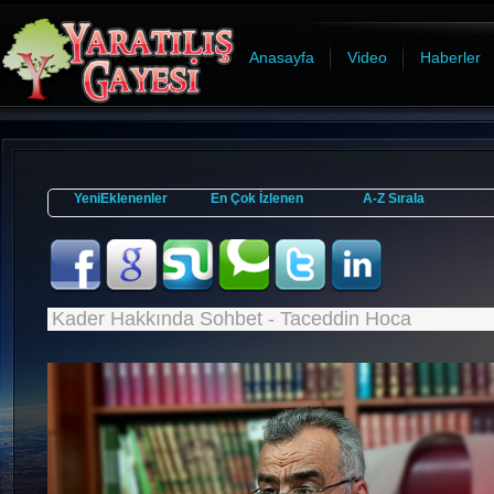
Anasayfa
Video
Haberler
YeniEklenenler
En Çok İzlenen
A-Z Sırala
Kader Hakkında Sohbet - Taceddin Hoca