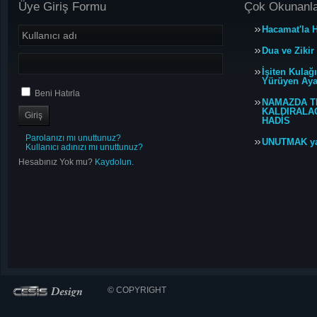
Üye Giriş Formu
Çok Okunanl
Hacamat'la H
Dua ve Zikir
İşiten Kulağ
Yürüyen Ayağ
Beni Hatırla
NAMAZDA T
KALDIRALACA
HADİS
Parolanızı mı unuttunuz?
UNUTMAK y
Kullanıcı adınızı mı unuttunuz?
Hesabınız Yok mu?
Kaydolun.
© COPYRIGHT