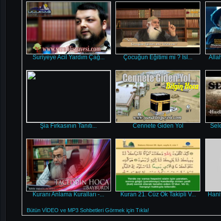
Suriyeye Acil Yardım Çağ...
Çocuğun Eğitimi mi ? Isl...
Alla
Şia Fırkasının Tanıtı...
Cennete Giden Yol
Sele
Kuranı Anlama Kuralları -...
Kuran 21. Cüz Ok Takipli V...
Hanif
Bütün VİDEO ve MP3 Sohbetleri Görmek için Tıkla!