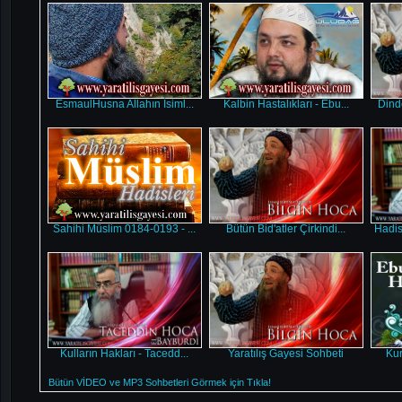
EsmaulHusna Allahın İsiml...
Kalbin Hastalıkları - Ebu...
Dind
Sahihi Müslim 0184-0193 - ...
Bütün Bid'atler Çirkindi...
Hadis
Kulların Hakları - Tacedd...
Yaratılış Gayesi Sohbeti
Kur
Bütün VİDEO ve MP3 Sohbetleri Görmek için Tıkla!