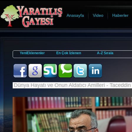
Anasayfa
Video
Haberler
YeniEklenenler
En Çok İzlenen
A-Z Sırala
Dünya Hayatı ve Onun Aldatıcı Amilleri - Taceddi