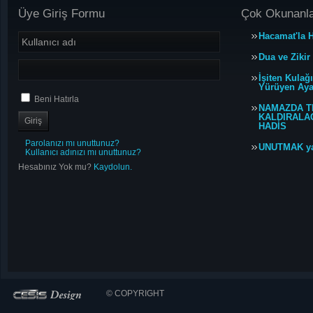
Üye Giriş Formu
Çok Okunanl
Hacamat'la H
Dua ve Zikir
İşiten Kulağ
Yürüyen Ayağ
Beni Hatırla
NAMAZDA T
KALDIRALACA
HADİS
Parolanızı mı unuttunuz?
UNUTMAK y
Kullanıcı adınızı mı unuttunuz?
Hesabınız Yok mu?
Kaydolun.
© COPYRIGHT