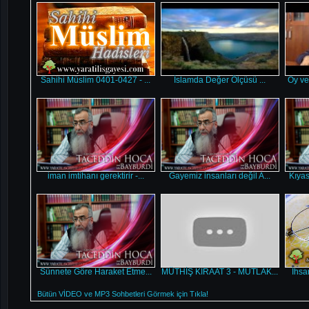
Sahihi Müslim 0401-0427 - ...
İslamda Değer Ölçüsü ...
Oy ve
iman imtihanı gerektirir -...
Gayemiz insanları değil A...
Kıyas
Sünnete Göre Haraket Etme...
MÜTHİŞ KIRAAT 3 - MUTLAK...
İhsa
Bütün VİDEO ve MP3 Sohbetleri Görmek için Tıkla!