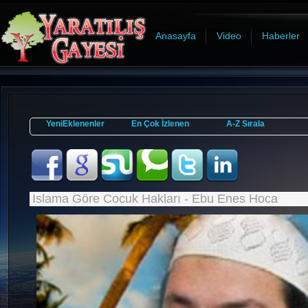
Anasayfa
Video
Haberler
YeniEklenenler
En Çok İzlenen
A-Z Sırala
Islama Göre Cocuk Hakları - Ebu Enes Hoca