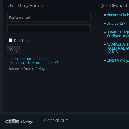
Üye Giriş Formu
Çok Okunanl
Hacamat'la H
Dua ve Zikir
İşiten Kulağ
Yürüyen Ayağ
Beni Hatırla
NAMAZDA T
KALDIRALACA
HADİS
Parolanızı mı unuttunuz?
UNUTMAK y
Kullanıcı adınızı mı unuttunuz?
Hesabınız Yok mu?
Kaydolun.
© COPYRIGHT