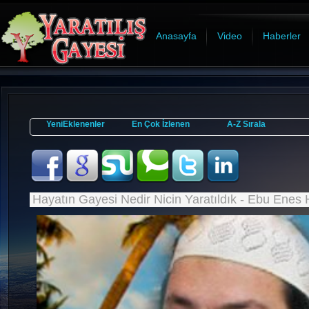
Anasayfa
Video
Haberler
YeniEklenenler
En Çok İzlenen
A-Z Sırala
Hayatın Gayesi Nedir Nicin Yaratıldık - Ebu Enes