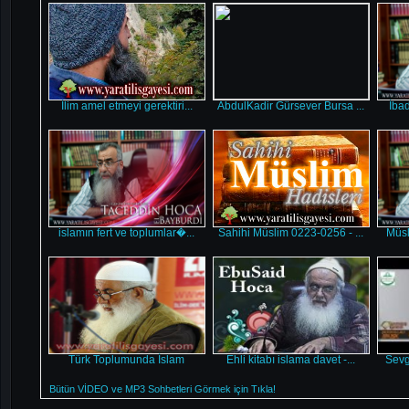
İlim amel etmeyi gerektiri...
AbdulKadir Gürsever Bursa ...
İbad
islamın fert ve toplumlar�...
Sahihi Müslim 0223-0256 - ...
Müsl
Türk Toplumunda İslam
Ehli kitabı islama davet -...
Sevg
Bütün VİDEO ve MP3 Sohbetleri Görmek için Tıkla!