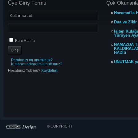
Üye Giriş Formu
Çok Okunanl
Hacamat'la H
Dua ve Zikir
İşiten Kulağ
Yürüyen Ayağ
Beni Hatırla
NAMAZDA T
KALDIRALACA
HADİS
Parolanızı mı unuttunuz?
UNUTMAK y
Kullanıcı adınızı mı unuttunuz?
Hesabınız Yok mu?
Kaydolun.
© COPYRIGHT