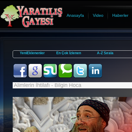
Anasayfa
Video
Haberler
YeniEklenenler
En Çok İzlenen
A-Z Sırala
Alimlerin İhtilafı - Bilgin Hoca