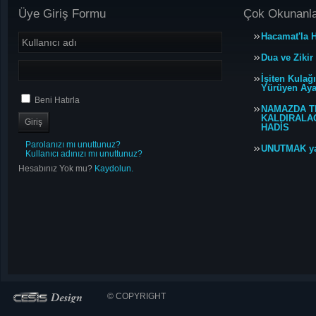
Üye Giriş Formu
Çok Okunanl
Hacamat'la H
Dua ve Zikir
İşiten Kulağ
Yürüyen Ayağ
Beni Hatırla
NAMAZDA T
KALDIRALACA
HADİS
Parolanızı mı unuttunuz?
UNUTMAK y
Kullanıcı adınızı mı unuttunuz?
Hesabınız Yok mu?
Kaydolun.
© COPYRIGHT