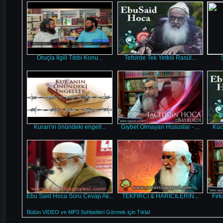
Oruçla İlgili Tıbbi Konu...
Tefsirde Tek Yetkili Rasül...
Kuran'ın önündeki engell...
Gıybet Olmayan Hususlar - ...
Küc
Ebu Said Hoca Soru Cevap Ak...
TEKFİRCİ & HARİCİLERİN...
Fırk
Bütün VİDEO ve MP3 Sohbetleri Görmek için Tıkla!