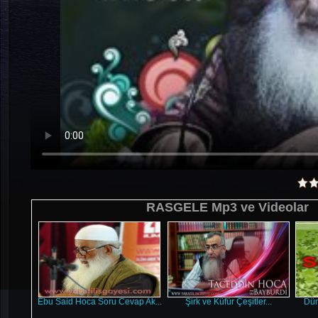
RASGELE Mp3 ve Videolar
Ebu Said Hoca Soru Cevap Ak...
Şirk ve Küfür Çeşitler...
Dün