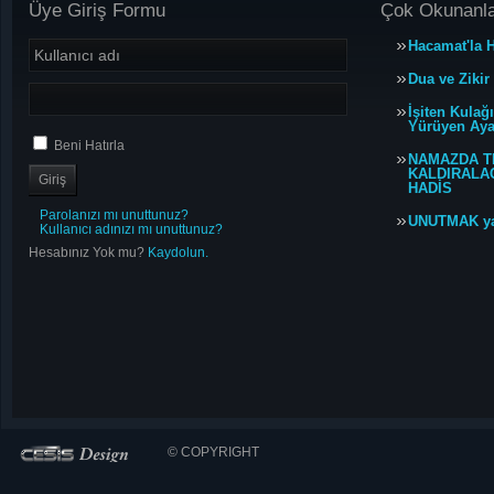
Üye Giriş Formu
Çok Okunanl
Hacamat'la H
Dua ve Zikir
İşiten Kulağ
Yürüyen Ayağ
Beni Hatırla
NAMAZDA T
KALDIRALACA
HADİS
Parolanızı mı unuttunuz?
UNUTMAK y
Kullanıcı adınızı mı unuttunuz?
Hesabınız Yok mu?
Kaydolun.
© COPYRIGHT