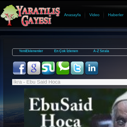
Anasayfa
Video
Haberler
YeniEklenenler
En Çok İzlenen
A-Z Sırala
İkra - Ebu Said Hoca