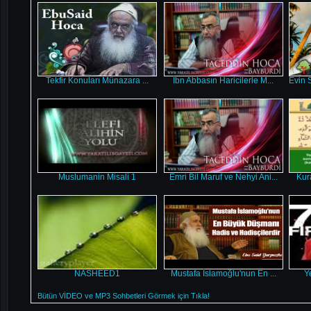
Tekfir Konuları Münazara ...
İbn Abbasın Haricilerle M...
Evin 
Muslumanin Misali 1
Emri Bil Maruf ve Nehyi Ani...
Kura
NASHEED1
Mustafa İslamoğlu'nun En ...
Ye
Bütün VİDEO ve MP3 Sohbetleri Görmek için Tıkla!