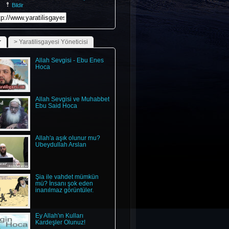
Bildir
r
> Yaratilisgayesi Yöneticisi
Allah Sevgisi - Ebu Enes
Hoca
Allah Sevgisi ve Muhabbet
Ebu Said Hoca
Allah'a aşık olunur mu?
Ubeydullah Arslan
Şia ile vahdet mümkün
mü? İnsanı şok eden
inanılmaz görüntüler.
Ey Allah'ın Kulları
Kardeşler Olunuz!