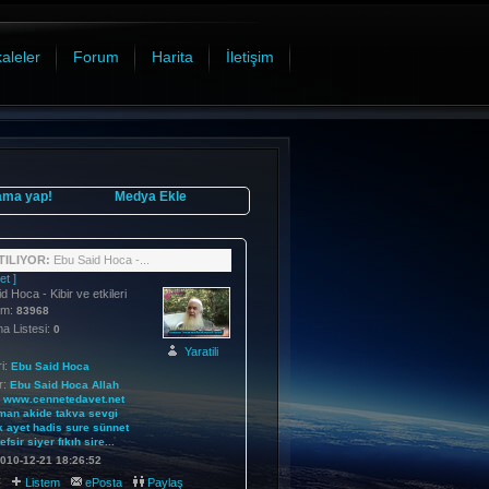
aleler
Forum
Harita
İletişim
ama yap!
Medya Ekle
ILIYOR:
Ebu Said Hoca -...
et ]
d Hoca - Kibir ve etkileri
im:
83968
 Listesi:
0
Yaratili
i:
Ebu Said Hoca
r:
Ebu
Said
Hoca
Allah
www.cennetedavet.net
man
akide
takva
sevgi
k
ayet
hadis
sure
sünnet
tefsir
siyer
fıkıh
sire...
010-12-21 18:26:52
:
Listem
ePosta
Paylaş