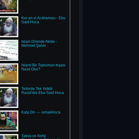
Kur an ın Acıklaması - Ebu
Said Hoca
Islam Dininde Akide -
Mehmet Şahin
İslami Bir Toplumun İnşası
Nasıl Olur?
Tefsirde Tek Yetkili
Rasül'dür Ebu Said Hoca
Kalp Dil ---- ismailHoca
Takva ve Nefsi