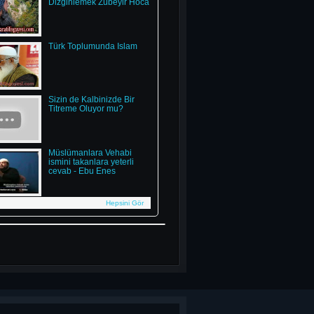
Dizginlemek Zübeyir Hoca
Türk Toplumunda İslam
Sizin de Kalbinizde Bir
Titreme Oluyor mu?
Müslümanlara Vehabi
ismini takanlara yeterli
cevab - Ebu Enes
Hepsini Gör