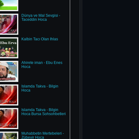
Dünya ve Mal Sevgisi -
Taceddin Hoca
Kalbin Tacı Olan İhlas
Ahirete iman - Ebu Enes
Hoca
İslamda Takva - Bilgin
Hoca
İslamda Takva - Bilgin
Hoca Bursa Sohsohbetleri
Muhabbetin Mertebeleri -
Zübeyir Hoca