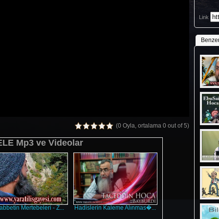
Link
Benze
(0 Oyla, ortalama 0 out of 5)
LE Mp3 ve Videolar
bbetin Mertebeleri - Z...
Hadislerin Kaleme Alınmas�...