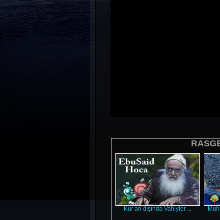
RASGE
Kur an dışında Vahiyler ...
Muha