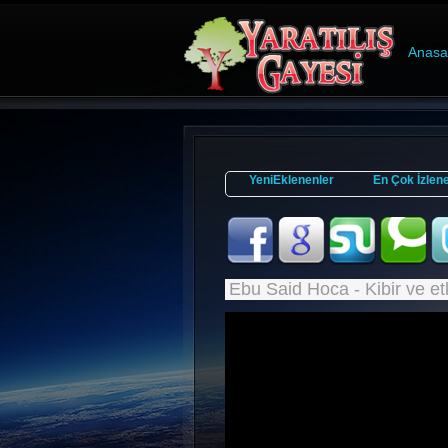
Anasa
YeniEklenenler
En Çok İzlen
Ebu Said Hoca - Kibir ve etk