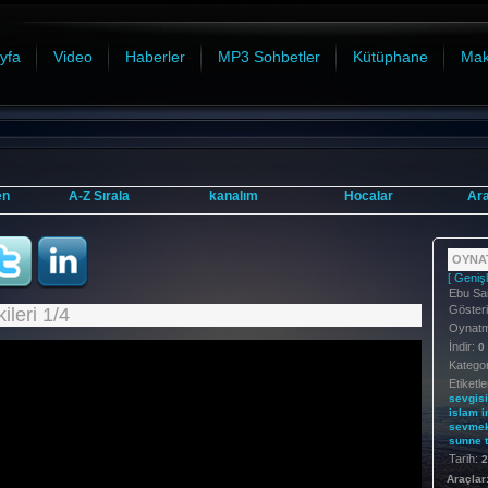
yfa
Video
Haberler
MP3 Sohbetler
Kütüphane
Mak
en
A-Z Sırala
kanalım
Hocalar
Ar
OYNAT
[ Genişl
Ebu Sai
Göster
ileri 1/4
Oynatma
İndir:
0
Kategor
Etiketle
sevgisi
islam
i
sevme
sunne
Tarih:
2
Araçlar