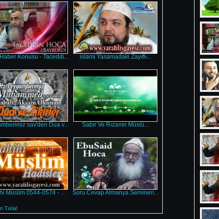
Haber Konusu - Taceddi...
islami Yasamadaki Zayıflı...
mberimiz sav'den Dua v...
Sabır Ve Rızanın Müslü...
hi Müslim 0544-0574 - ...
Soru Cevap Almanya Semineri...
 Tıkla!