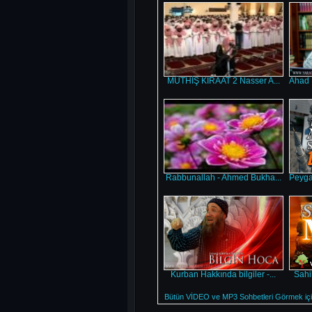
MÜTHİŞ KIRAAT 2 Nasser A...
Ahad 
Rabbunallah - Ahmed Bukha...
Peyga
Kurban Hakkında bilgiler -...
Sahi
Bütün VİDEO ve MP3 Sohbetleri Görmek için