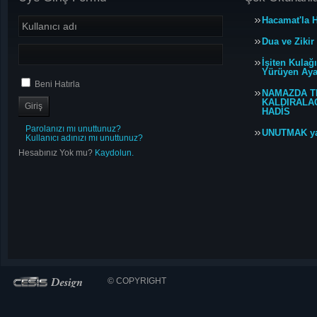
Hacamat'la H
Dua ve Zikir
İşiten Kulağ
Yürüyen Ayağ
Beni Hatırla
NAMAZDA T
KALDIRALACA
HADİS
Parolanızı mı unuttunuz?
UNUTMAK y
Kullanıcı adınızı mı unuttunuz?
Hesabınız Yok mu?
Kaydolun.
© COPYRIGHT