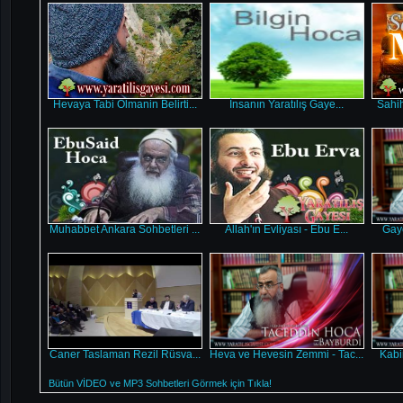
Hevaya Tabi Olmanin Belirti...
İnsanın Yaratılış Gaye...
Sahih
Muhabbet Ankara Sohbetleri ...
Allah'ın Evliyası - Ebu E...
Gaye
Caner Taslaman Rezil Rüsva...
Heva ve Hevesin Zemmi - Tac...
Kabi
Bütün VİDEO ve MP3 Sohbetleri Görmek için Tıkla!