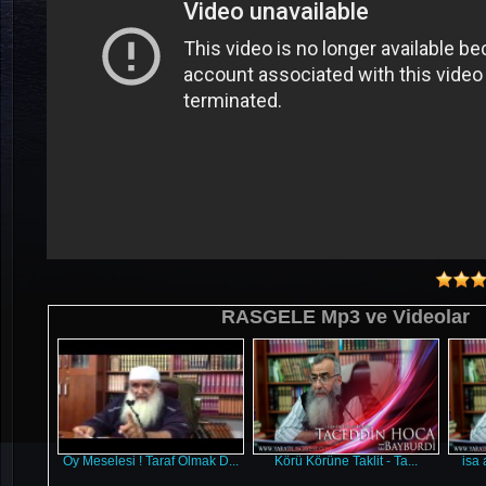
RASGELE Mp3 ve Videolar
Oy Meselesi ! Taraf Olmak D...
Körü Körüne Taklit - Ta...
isa 