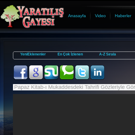
Anasayfa
Video
Haberler
YeniEklenenler
En Çok İzlenen
A-Z Sırala
Papaz Kitab-ı Mukaddesdeki Tahrifi Gözleriyle Gör