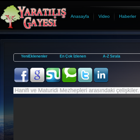
Anasayfa
Video
Haberler
YeniEklenenler
En Çok İzlenen
A-Z Sırala
Hanifi ve Maturidi Mezhepleri arasındaki çelişkiler