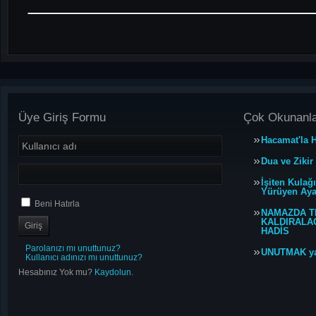
Üye Giriş Formu
Çok Okunanl
Hacamat'la H
Dua ve Zikir
İşiten Kulağ
Yürüyen Ayağ
Beni Hatırla
NAMAZDA T
KALDIRALACA
HADİS
Parolanızı mı unuttunuz?
UNUTMAK y
Kullanıcı adınızı mı unuttunuz?
Hesabınız Yok mu?
Kaydolun.