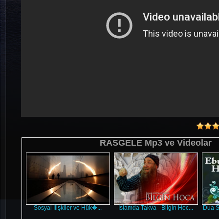
RASGELE Mp3 ve Videolar
Sosyal İlişkiler ve Hük�...
İslamda Takva - Bilgin Hoc...
Dua S