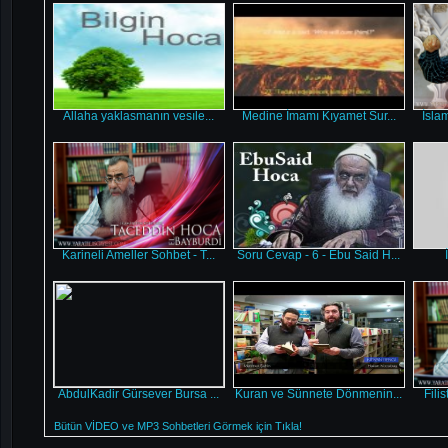
Allaha yaklasmanın vesıle...
Medine İmamı Kıyamet Sur...
İsla
Karineli Ameller Sohbet - T...
Soru Cevap - 6 - Ebu Said H...
AbdulKadir Gürsever Bursa ...
Kuran ve Sünnete Dönmenin...
Fili
Bütün VİDEO ve MP3 Sohbetleri Görmek için Tıkla!