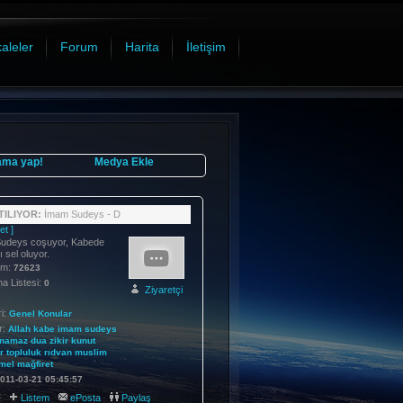
aleler
Forum
Harita
İletişim
ama yap!
Medya Ekle
ILIYOR:
İmam Sudeys - D
et ]
udeys coşuyor, Kabede
 sel oluyor.
im:
72623
 Listesi:
0
Ziyaretçi
i:
Genel Konular
r:
Allah
kabe
imam
sudeys
namaz
dua
zikir
kunut
r
topluluk
rıdvan
muslim
mel
mağfiret
011-03-21 05:45:57
:
Listem
ePosta
Paylaş