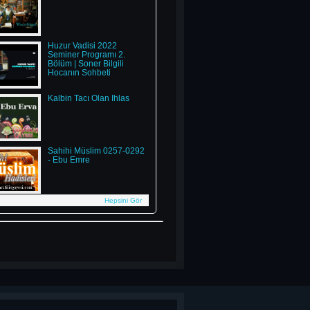
Huzur Vadisi 2022
Seminer Programı 2.
Bölüm | Soner Bilgili
Hocanın Sohbeti
Kalbin Tacı Olan İhlas
Sahihi Müslim 0257-0292
- Ebu Emre
Hepsini Gör