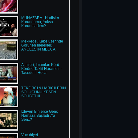
MÜNAZARA - Hadisler
Korundumu, Yoksa
Korunmadımı?
Mekkede, Kabe üzerinde
Görünen melekler.
ANGELS IN MECCA
Alimleri, İmamları Körü
Körüne Taklit Haramdır -
Taceddin Hoca
TEKFİRCİ & HARİCİLERİN
SOLUĞUNU KESEN
SOHBET !!!
İzleyen Binlerce Genç
Namaza Başladı ,Ya
Sen..?
Vucubiyet