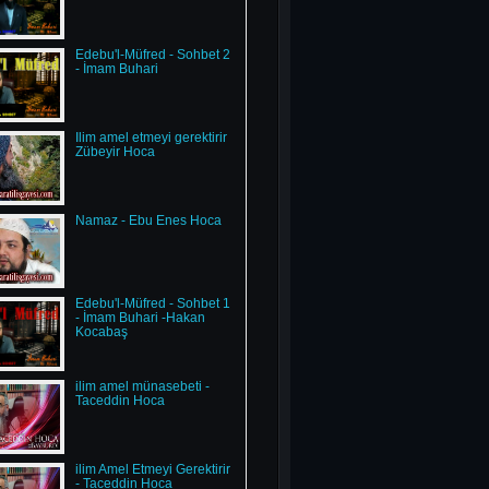
Edebu'l-Müfred - Sohbet 2
- İmam Buhari
İlim amel etmeyi gerektirir
Zübeyir Hoca
Namaz - Ebu Enes Hoca
Edebu'l-Müfred - Sohbet 1
- İmam Buhari -Hakan
Kocabaş
ilim amel münasebeti -
Taceddin Hoca
ilim Amel Etmeyi Gerektirir
- Taceddin Hoca