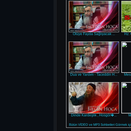
Ölüye Fayda Sağlıyacak ...
Hz. 
Dua ve Yardım - Taceddin H...
Mesu
Dinde Kardeşlik , Hosgör�...
M
Bütün VİDEO ve MP3 Sohbetleri Görmek için