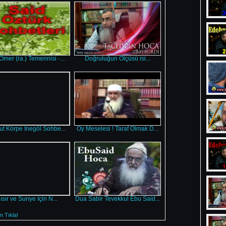
Ömer (ra.) Temennisi -...
Doğruluğun Ölçüsü isi...
t Körpe İnegöl Sohbe...
Oy Meselesi ! Taraf Olmak D...
ısır ve Surıye İçin N...
Dua Sabir Tevekkul Ebu Said...
 Tıkla!