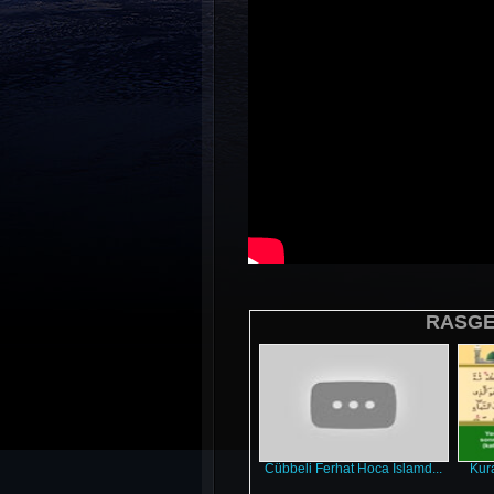
RASGEL
Cübbeli Ferhat Hoca Islamd...
Kura