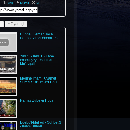
Bildir
Düzelt
Sil
r
> Ziyaretçi
Cübbeli Ferhat Hoca
Islamda Amel önemi 1/3
Yasin Suresi 1 - Kabe
imamı Şeyh Mahir al-
Mu'ayqali
Medine İmamı Kıyamet
Suresi SUBHANALLAH....
Namaz Zubeyir Hoca
Edebu'l-Müfred - Sohbet 3
- İmam Buhari