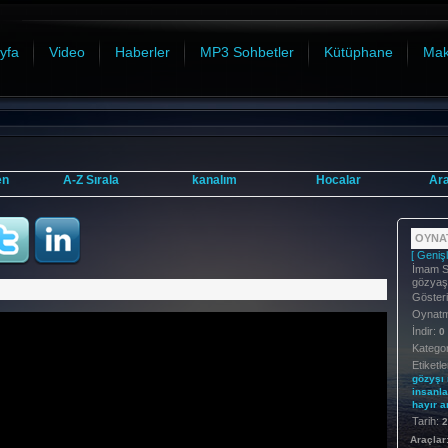
yfa
Video
Haberler
MP3 Sohbetler
Kütüphane
Mak
en
A-Z Sırala
kanalım
Hocalar
Ar
OYNAT
[ Genişl
İmam S
gözyaşı
Göster
Oynatma
İndir:
0
Kategor
Etiketle
gözyşı
insanla
hayır
a
Tarih:
2
Araçlar