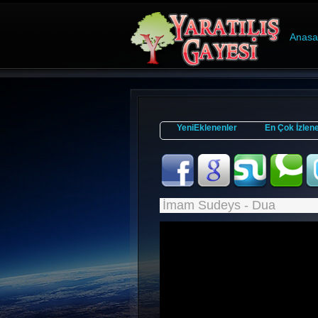
Anasa
YeniEklenenler
En Çok İzlen
İmam Sudeys - Dua