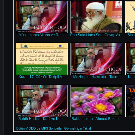
Müslümanın Allaha ve Ras...
Ebu Said Hoca Soru Cevap Ak...
Şia 
Kuran 17. Cüz Ok Takipli V...
Mezhepler Hakmıdır - Tace...
Kabi
Sahih Hadisin Tarifi ve Ken...
Rabbunallah - Ahmed Bukha...
Bütün VİDEO ve MP3 Sohbetleri Görmek için Tıkla!