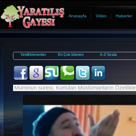
Anasayfa
Video
Haberler
YeniEklenenler
En Çok İzlenen
A-Z Sırala
Muminun suresi, Kurtulan Müslümanların Özellikler