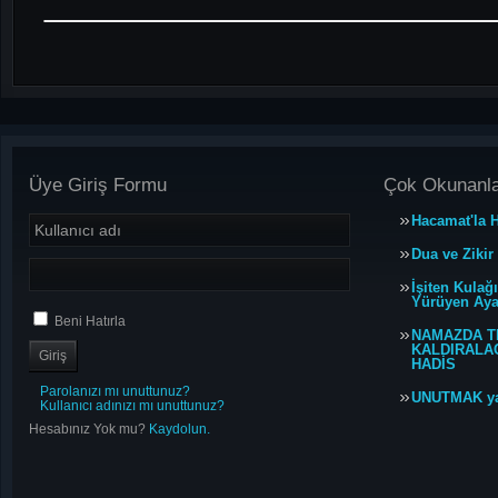
Üye Giriş Formu
Çok Okunanl
Hacamat'la H
Dua ve Zikir
İşiten Kulağ
Yürüyen Ayağ
Beni Hatırla
NAMAZDA T
KALDIRALACA
HADİS
Parolanızı mı unuttunuz?
UNUTMAK y
Kullanıcı adınızı mı unuttunuz?
Hesabınız Yok mu?
Kaydolun.